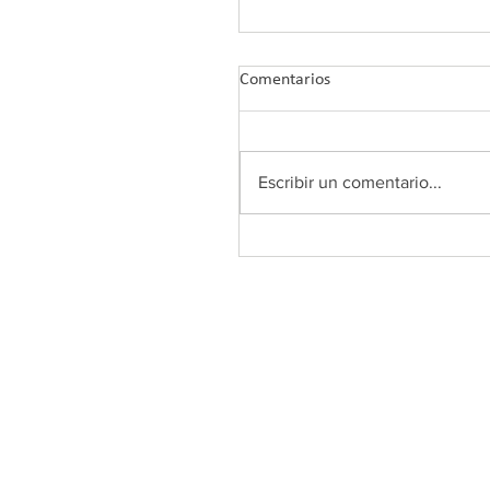
Comentarios
Escribir un comentario...
Comunicado oficial de COL
Andalucía sobre el Plan And
de Prescripción de Ejercicio
Físico