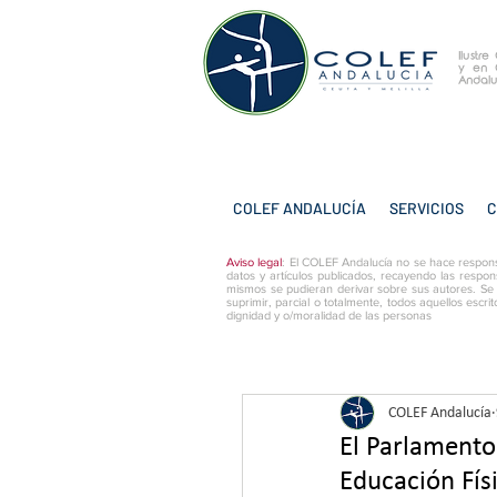
Ilustr
y
en 
Andalu
COLEF ANDALUCÍA
SERVICIOS
C
Aviso legal
: El COLEF Andalucía no se hace respons
datos y artículos publicados, recayendo las respon
mismos se pudieran derivar sobre sus autores. Se
suprimir, parcial o totalmente, todos aquellos escri
dignidad y o/moralidad de las personas
COLEF Andalucía
El Parlamento
Educación Fís