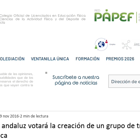
e Colegio Oficial de Licenciados en Educación Física
Ciencias de la Actividad Física y del Deporte de
cía
OLEGIACIÓN
VENTANILLA ÚNICA
FORMACIÓN
PREMIOS 2026
able de las opiniones,
Suscríbete a nuestra
sabilidades que de los
 reserva el derecho de
página de noticias
tos que vayan contra la
9 nov 2016
2 min de lectura
 andaluz votará la creación de un grupo de t
ica