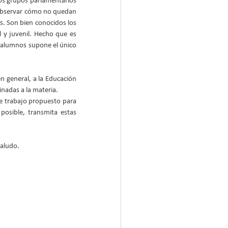
los grupos parlamentarios 
 observar cómo no quedan 
. Son bien conocidos los 
 y juvenil. Hecho que es 
 alumnos supone el único 
 general, a la Educación 
inadas a la materia.
e trabajo propuesto para 
osible, transmita estas 
saludo.