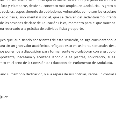
tarles por el trabajo de impulso que se viene realizando por parte de todos 
Física y el Deporte, desde su concepto más amplio, en Andalucía. Es grato
s sociales, especialmente de poblaciones vulnerables como son los escolares
sólo física, sino mental y social, que se derivan del sedentarismo infantil
s de las sesiones de clase de Educación Física, momento para el que muchos
 reservado a la práctica de actividad física y deporte.
ico que, aun siendo conscientes de esta situación, se siga considerando, en
ura sin un gran valor académico, reflejado esto en las horas semanales dest
os ponernos a disposición para formar parte y/o colaborar con el grupo d
ortante, necesaria y acertada labor que se plantea, solicitando, si es p
nto en el seno de la Comisión de Educación del Parlamento de Andalucía.
o su tiempo y dedicación, y a la espera de sus noticias, reciba un cordial 
íguez