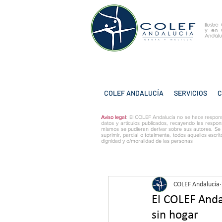
Ilustr
y
en 
Andalu
COLEF ANDALUCÍA
SERVICIOS
C
Aviso legal
: El COLEF Andalucía no se hace respons
datos y artículos publicados, recayendo las respon
mismos se pudieran derivar sobre sus autores. Se
suprimir, parcial o totalmente, todos aquellos escri
dignidad y o/moralidad de las personas
COLEF Andalucía
El COLEF Anda
sin hogar