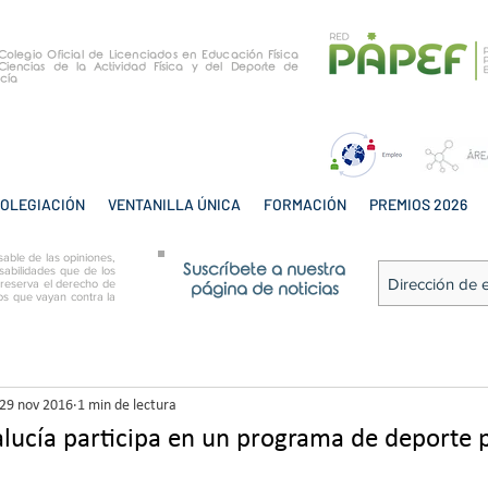
e Colegio Oficial de Licenciados en Educación Física
Ciencias de la Actividad Física y del Deporte de
cía
OLEGIACIÓN
VENTANILLA ÚNICA
FORMACIÓN
PREMIOS 2026
able de las opiniones,
Suscríbete a nuestra
sabilidades que de los
 reserva el derecho de
página de noticias
tos que vayan contra la
29 nov 2016
1 min de lectura
lucía participa en un programa de deporte 