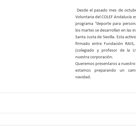
 Desde el pasado mes de octubre la Comisión de Acción 
Voluntaria del COLEF Andalucía es
programa “deporte para persona
los martes se desarrollan en las i
Santa Justa de Sevilla. Esta activ
firmado entre Fundación RAIS, 
(colegiado y profesor de la Un
nuestra corporación.
Queremos presentaros a nuestro 
estamos preparando un camp
navidad.