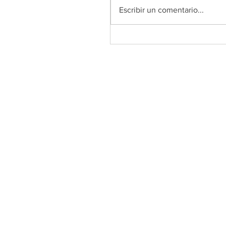
Escribir un comentario...
Comunicado oficial de COL
Andalucía sobre el Plan And
de Prescripción de Ejercicio
Físico