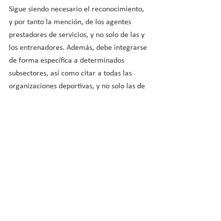
Sigue siendo necesario el reconocimiento, 
y por tanto la mención, de los agentes 
prestadores de servicios, y no solo de las y 
los entrenadores. Además, debe integrarse 
de forma específica a determinados 
subsectores, así como citar a todas las 
organizaciones deportivas, y no solo las de 
carácter federativo.
El Consejo COLEF en los próximos días 
trabajará intensamente para realizar 
aportaciones de calidad a la ley angular 
del deporte español, en su responsabilidad 
como corporación de derecho público, y 
en pro de la protección de los intereses de 
las personas consumidoras y usuarias de 
los servicios de Educación Física y 