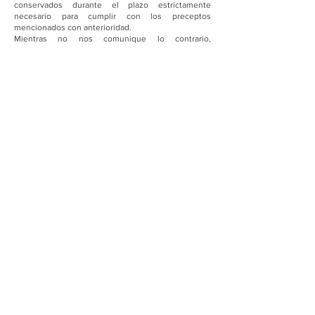
conservados durante el plazo estrictamente
necesario para cumplir con los preceptos
mencionados con anterioridad.
Mientras no nos comunique lo contrario,
entenderemos que sus datos no han sido
modificados, que usted se compromete a
notificarnos cualquier variación y que tenemos su
consentimiento para utilizarlos para las finalidades
mencionadas.
COLEF Andalucía informa que procederá a tratar los
datos de manera lícita, leal, transparente, adecuada,
pertinente, limitada, exacta y actualizada. Es por
ello que COLEF Andalucía se compromete a
adoptar todas las medidas razonables para que
estos se supriman o rectifiquen sin dilación cuando
sean inexactos.
De acuerdo con los derechos que le confiere la
normativa vigente en protección de datos podrá
ejercer los derechos de acceso, rectificación,
limitación de tratamiento, supresión, portabilidad y
oposición al tratamiento de sus datos de carácter
personal así como del consentimiento prestado
para el tratamiento de los mismos, dirigiendo su
petición a la dirección postal indicada más arriba o
al correo electrónico
colefandalucia@colefandalucia.com
Le informamos que podrá revocar en cualquier
momento el consentimiento prestado a la