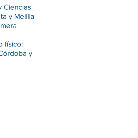
y Ciencias 
a y Melilla 
imera 
 
físico: 
 Córdoba y 