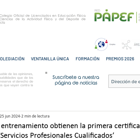
e Colegio Oficial de Licenciados en Educación Física
Ciencias de la Actividad Física y del Deporte de
cía
OLEGIACIÓN
VENTANILLA ÚNICA
FORMACIÓN
PREMIOS 2026
able de las opiniones,
Suscríbete a nuestra
sabilidades que de los
 reserva el derecho de
página de noticias
tos que vayan contra la
25 jun 2024
2 min de lectura
 entrenamiento obtienen la primera certific
Servicios Profesionales Cualificados’