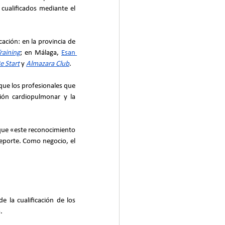
cualificados mediante el 
ción: en la provincia de 
raining
; en Málaga,
Esan 
e Start
 y
Almazara Club
.
que los profesionales que 
ión cardiopulmonar y la 
 que «este reconocimiento 
eporte. Como negocio, el 
 la cualificación de los 
.