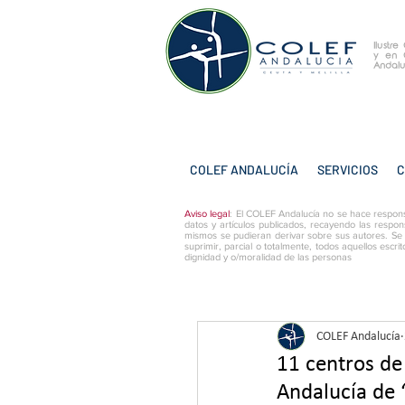
Ilustr
y
en 
Andalu
COLEF ANDALUCÍA
SERVICIOS
C
Aviso legal
: El COLEF Andalucía no se hace respons
datos y artículos publicados, recayendo las respon
mismos se pudieran derivar sobre sus autores. Se
suprimir, parcial o totalmente, todos aquellos escri
dignidad y o/moralidad de las personas
COLEF Andalucía
11 centros de
Andalucía de ‘