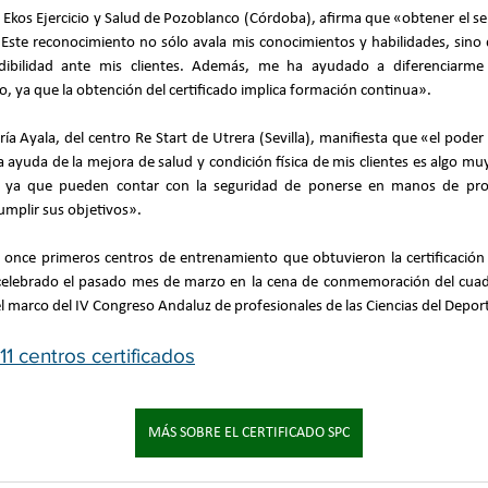
e Ekos Ejercicio y Salud de Pozoblanco (Córdoba), afirma que «obtener el sel
. Este reconocimiento no sólo avala mis conocimientos y habilidades, sin
dibilidad ante mis clientes. Además, me ha ayudado a diferenciarme
 ya que la obtención del certificado implica formación continua».
ría Ayala, del centro Re Start de Utrera (Sevilla), manifiesta que «el pode
ayuda de la mejora de salud y condición física de mis clientes es algo muy 
, ya que pueden contar con la seguridad de ponerse en manos de profes
umplir sus objetivos».
s once primeros centros de entrenamiento que obtuvieron la certificación
celebrado el pasado mes de marzo en la cena de conmemoración del cuadr
el marco del IV Congreso Andaluz de profesionales de las Ciencias del Depo
1 centros certificados
MÁS SOBRE EL CERTIFICADO SPC