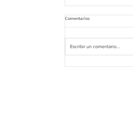
Comentarios
Escribir un comentario...
COLEF Andalucía retoma su
Plan de Formación 2026 co
nuevos webinars tras el ver