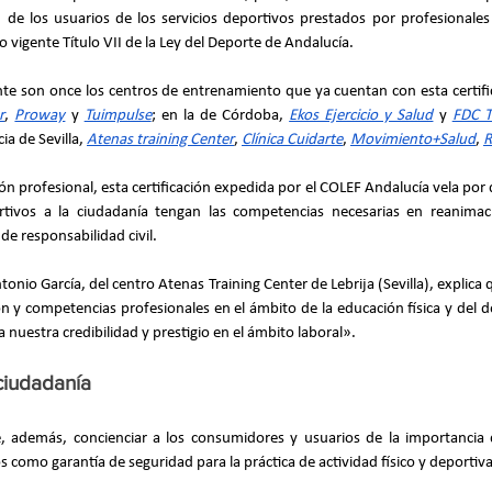
 de los usuarios de los servicios deportivos prestados por profesionales 
 vigente Título VII de la Ley del Deporte de Andalucía.
nte son once los centros de entrenamiento que ya cuentan con esta certifica
r
,
Proway
 y
Tuimpulse
; en la de Córdoba,
Ekos Ejercicio y Salud
 y
FDC T
ia de Sevilla,
Atenas training Center
,
Clínica Cuidarte
,
Movimiento+Salud
,
R
ón profesional, esta certificación expedida por el COLEF Andalucía vela por 
rtivos a la ciudadanía tengan las competencias necesarias en reanimac
de responsabilidad civil.
tonio García, del centro Atenas Training Center de Lebrija (Sevilla), explica
n y competencias profesionales en el ámbito de la educación física y del d
 nuestra credibilidad y prestigio en el ámbito laboral».
ciudadanía
e, además, concienciar a los consumidores y usuarios de la importancia de
 como garantía de seguridad para la práctica de actividad físico y deportiva