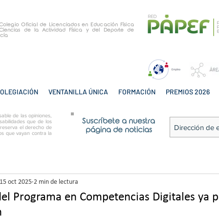
e Colegio Oficial de Licenciados en Educación Física
Ciencias de la Actividad Física y del Deporte de
cía
OLEGIACIÓN
VENTANILLA ÚNICA
FORMACIÓN
PREMIOS 2026
able de las opiniones,
Suscríbete a nuestra
sabilidades que de los
 reserva el derecho de
página de noticias
tos que vayan contra la
15 oct 2025
2 min de lectura
el Programa en Competencias Digitales ya 
n