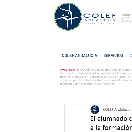
Ilustr
y
en 
Andalu
COLEF ANDALUCÍA
SERVICIOS
C
Aviso legal
: El COLEF Andalucía no se hace respons
datos y artículos publicados, recayendo las respon
mismos se pudieran derivar sobre sus autores. Se
suprimir, parcial o totalmente, todos aquellos escri
dignidad y o/moralidad de las personas
COLEF Andalucía
El alumnado d
a la formació