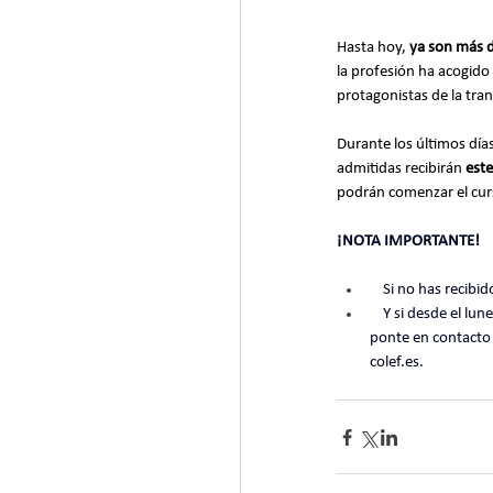
Hasta hoy, 
ya son más d
la profesión ha acogido
protagonistas de la tran
Durante los últimos día
admitidas recibirán 
est
podrán comenzar el cur
¡NOTA IMPORTANTE!
    Si no has rec
    Y si desde el lunes 13, aun habiendo sido admitida o admitido, no recibes las claves de acceso (tras revisar el spam), 
ponte en contacto 
colef.es.