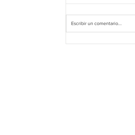
Escribir un comentario...
Inscripciones abiertas al
Programa Formativo en
Competencias Digitales
aplicadas a la EFD