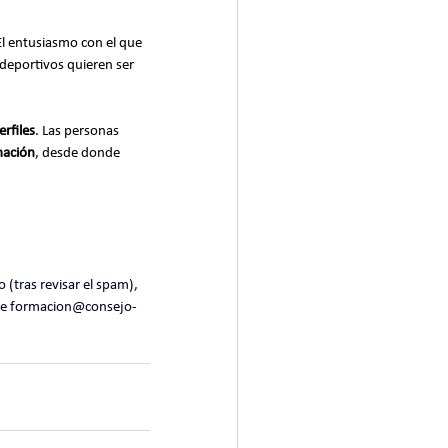
El entusiasmo con el que 
deportivos quieren ser 
erfiles
. Las personas 
mación
, desde donde 
s de formacion@consejo-