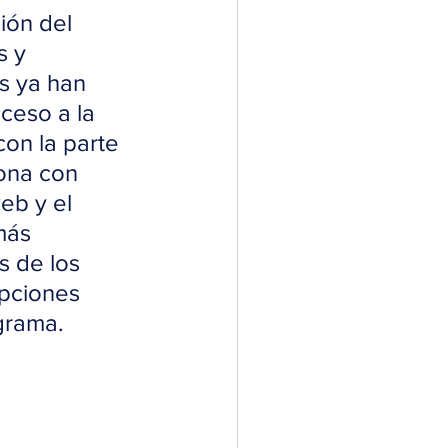
ión del 
 y 
s ya han 
ceso a la 
con la parte 
rona con 
eb y el 
más 
s de los 
ipciones 
grama.