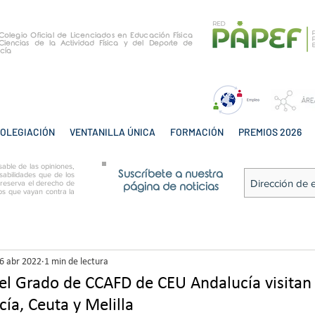
e Colegio Oficial de Licenciados en Educación Física
Ciencias de la Actividad Física y del Deporte de
cía
OLEGIACIÓN
VENTANILLA ÚNICA
FORMACIÓN
PREMIOS 2026
able de las opiniones,
Suscríbete a nuestra
sabilidades que de los
 reserva el derecho de
página de noticias
tos que vayan contra la
6 abr 2022
1 min de lectura
l Grado de CCAFD de CEU Andalucía visitan 
ía, Ceuta y Melilla