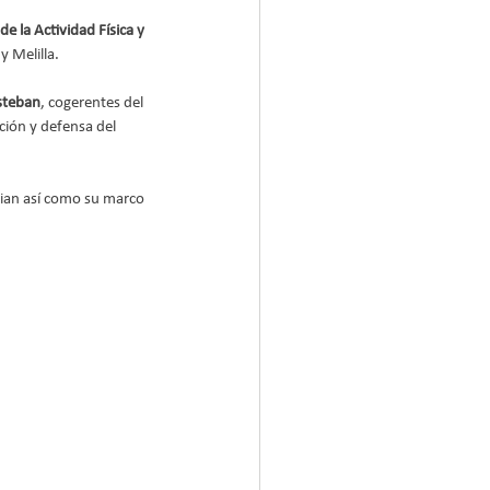
e la Actividad Física y 
y Melilla.
Esteban
, cogerentes del 
ción y defensa del 
dian así como su marco 