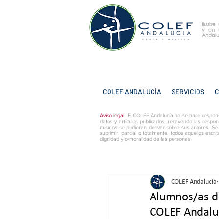
Ilustr
y
en 
Andalu
COLEF ANDALUCÍA
SERVICIOS
C
Aviso legal
: El COLEF Andalucía no se hace respons
datos y artículos publicados, recayendo las respon
mismos se pudieran derivar sobre sus autores. Se
suprimir, parcial o totalmente, todos aquellos escri
dignidad y o/moralidad de las personas
COLEF Andalucía
Alumnos/as de
COLEF Andaluc