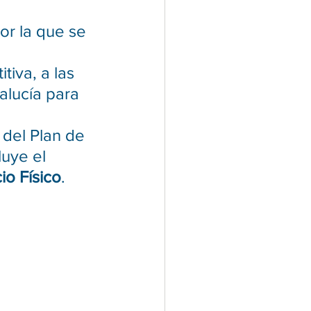
or la que se 
iva, a las 
lucía para 
 del Plan de 
uye el 
io Físico
.