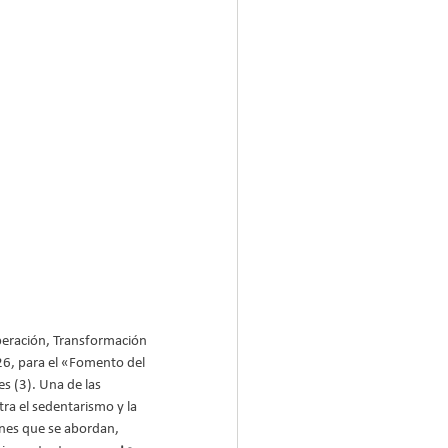
peración, Transformación 
26, para el «Fomento del 
s (3). Una de las 
ra el sedentarismo y la 
ones que se abordan, 