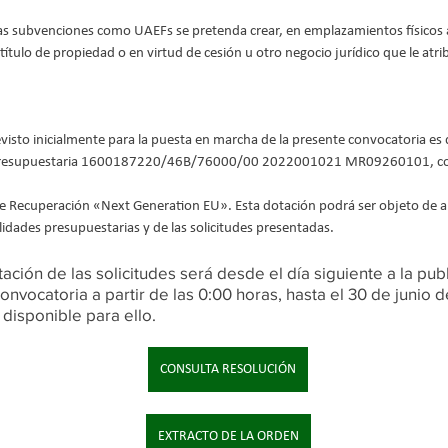
tas subvenciones como UAEFs se pretenda crear, en emplazamientos físicos a
 título de propiedad o en virtud de cesión u otro negocio jurídico que le atr
revisto inicialmente para la puesta en marcha de la presente convocatoria es
a presupuestaria 1600187220/46B/76000/00 2022001021 MR09260101, co
 Recuperación «Next Generation EU». Esta dotación podrá ser objeto de am
lidades presupuestarias y de las solicitudes presentadas.
ación de las solicitudes será desde el día siguiente a la pub
convocatoria a partir de las 0:00 horas, hasta el 30 de junio 
 disponible para ello.
CONSULTA RESOLUCIÓN
EXTRACTO DE LA ORDEN