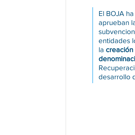
El BOJA ha 
aprueban l
subvencione
entidades 
la
 creación
denominaci
Recuperació
desarrollo d