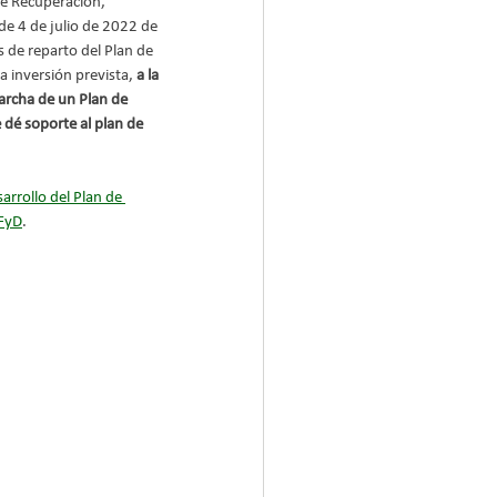
de Recuperación, 
e 4 de julio de 2022 de 
os de reparto del Plan de 
a inversión prevista,
 a la 
rcha de un Plan de 
 dé soporte al plan de 
arrollo del Plan de 
AFyD
.