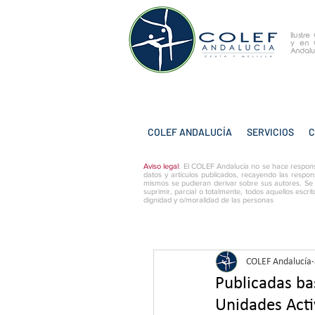
Ilustr
y
en 
Andalu
COLEF ANDALUCÍA
SERVICIOS
C
Aviso legal
: El COLEF Andalucía no se hace respons
datos y artículos publicados, recayendo las respon
mismos se pudieran derivar sobre sus autores. Se
suprimir, parcial o totalmente, todos aquellos escri
dignidad y o/moralidad de las personas
COLEF Andalucía
Publicadas ba
Unidades Activ