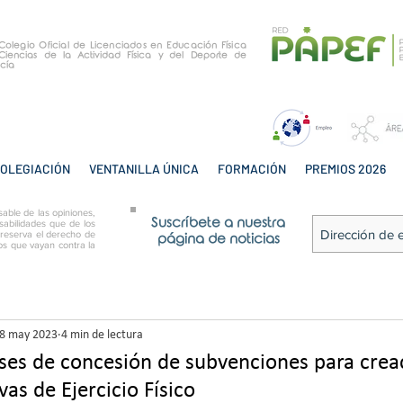
e Colegio Oficial de Licenciados en Educación Física
Ciencias de la Actividad Física y del Deporte de
cía
OLEGIACIÓN
VENTANILLA ÚNICA
FORMACIÓN
PREMIOS 2026
able de las opiniones,
Suscríbete a nuestra
sabilidades que de los
 reserva el derecho de
página de noticias
tos que vayan contra la
8 may 2023
4 min de lectura
ses de concesión de subvenciones para crea
as de Ejercicio Físico