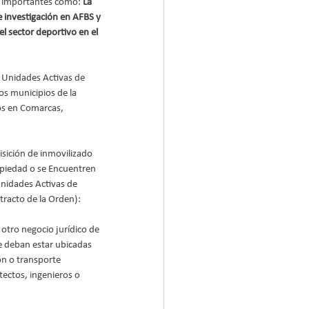
n importantes como: 
La 
e investigación en AFBS y 
el sector deportivo en el 
 Unidades Activas de 
os municipios de la 
os en Comarcas, 
sición de inmovilizado 
opiedad o se Encuentren 
Unidades Activas de 
xtracto de la Orden):
otro negocio jurídico de 
e deban estar ubicadas 
ón o transporte 
tectos, ingenieros o 
.