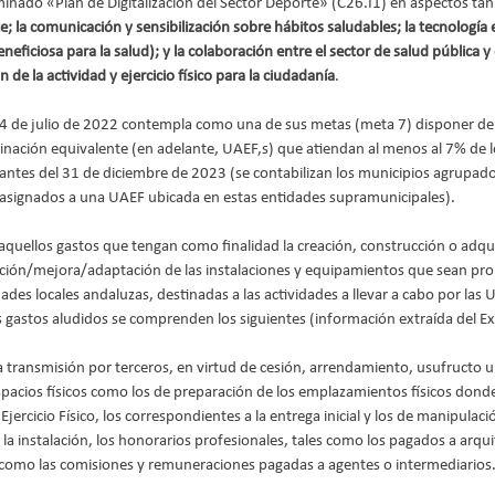
minado «Plan de Digitalización del Sector Deporte» (C26.I1) en aspectos ta
te; la comunicación y sensibilización sobre hábitos saludables; la tecnología 
eneficiosa para la salud); y la colaboración entre el sector de salud pública y 
 de la actividad y ejercicio físico para la ciudadanía
.
 4 de julio de 2022 contempla como una de sus metas (meta 7) disponer de
minación equivalente (en adelante, UAEF,s) que atiendan al menos al 7% de l
tes del 31 de diciembre de 2023 (se contabilizan los municipios agrupad
signados a una UAEF ubicada en estas entidades supramunicipales).
quellos gastos que tengan como finalidad la creación, construcción o adqui
ación/mejora/adaptación de las instalaciones y equipamientos que sean pr
ades locales andaluzas, destinadas a las actividades a llevar a cabo por las 
los gastos aludidos se comprenden los siguientes (información extraída del E
a transmisión por terceros, en virtud de cesión, arrendamiento, usufructo u 
espacios físicos como los de preparación de los emplazamientos físicos dond
Ejercicio Físico, los correspondientes a la entrega inicial y los de manipulaci
 a la instalación, los honorarios profesionales, tales como los pagados a arqui
í como las comisiones y remuneraciones pagadas a agentes o intermediarios