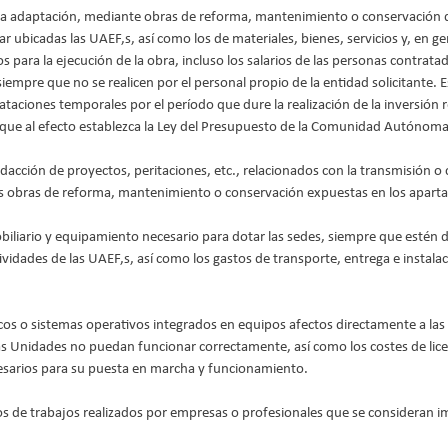
 la adaptación, mediante obras de reforma, mantenimiento o conservación 
r ubicadas las UAEF,s, así como los de materiales, bienes, servicios y, en ge
s para la ejecución de la obra, incluso los salarios de las personas contratada
siempre que no se realicen por el personal propio de la entidad solicitante. E
taciones temporales por el período que dure la realización de la inversión r
que al efecto establezca la Ley del Presupuesto de la Comunidad Autónoma d
dacción de proyectos, peritaciones, etc., relacionados con la transmisión o 
las obras de reforma, mantenimiento o conservación expuestas en los aparta
obiliario y equipamiento necesario para dotar las sedes, siempre que estén 
ividades de las UAEF,s, así como los gastos de transporte, entrega e instala
os o sistemas operativos integrados en equipos afectos directamente a las a
as Unidades no puedan funcionar correctamente, así como los costes de lice
esarios para su puesta en marcha y funcionamiento.
os de trabajos realizados por empresas o profesionales que se consideran i