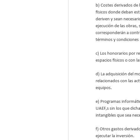
b) Costes derivados de
físicos donde deban esta
deriven y sean necesario
ejecución de las obras, 
corresponderán a contra
términos y condiciones 
c) Los honorarios por re
espacios físicos o con 
d) La adquisición del m
relacionados con las act
equipos.
e) Programas informátic
UAEF,s sin los que dich
intangibles que sea nec
f) Otros gastos derivad
ejecutar la inversión.