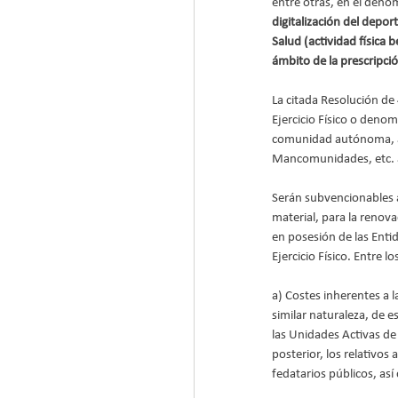
entre otras, en el deno
digitalización del depor
Salud (actividad física b
ámbito de la prescripción
La citada Resolución de
Ejercicio Físico o deno
comunidad autónoma, an
Mancomunidades, etc. a
Serán subvencionables a
material, para la renov
en posesión de las Entid
Ejercicio Físico. Entre 
a) Costes inherentes a l
similar naturaleza, de 
las Unidades Activas de 
posterior, los relativos
fedatarios públicos, as