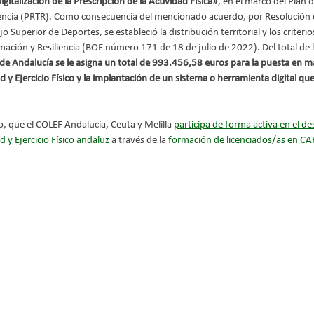
igitalización de la Prescripción de la Actividad Física»
, en el marco del Plan 
iencia (PRTR). Como consecuencia del mencionado acuerdo, por Resolución d
o Superior de Deportes, se estableció la distribución territorial y los criteri
ación y Resiliencia (BOE número 171 de 18 de julio de 2022). Del total de l
Andalucía se le asigna un total de 993.456,58 euros para la puesta en ma
d y Ejercicio Físico y la implantación de un sistema o herramienta digital que
, que el COLEF Andalucía, Ceuta y Melilla 
participa de forma activa en el des
d y Ejercicio Físico andaluz
 a través de la 
formación de licenciados/as en C