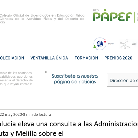
e Colegio Oficial de Licenciados en Educación Física
Ciencias de la Actividad Física y del Deporte de
cía
OLEGIACIÓN
VENTANILLA ÚNICA
FORMACIÓN
PREMIOS 2026
able de las opiniones,
Suscríbete a nuestra
sabilidades que de los
 reserva el derecho de
página de noticias
tos que vayan contra la
22 may 2020
3 min de lectura
lucía eleva una consulta a las Administraci
ta y Melilla sobre el