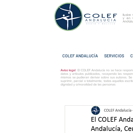
Ilustr
y
en 
Andalu
COLEF ANDALUCÍA
SERVICIOS
C
Aviso legal
: El COLEF Andalucía no se hace respons
datos y artículos publicados, recayendo las respon
mismos se pudieran derivar sobre sus autores. Se
suprimir, parcial o totalmente, todos aquellos escri
dignidad y o/moralidad de las personas
COLEF Andalucía
El COLEF Anda
Andalucía, Ceu