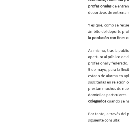
Economía, Hacienda y A
profesionales
 de entre
deportivos de entrenami
Y es que, como se recuer
ámbito del deporte pro
la población con fines o
Asimismo, tras la public
apertura al público de d
profesional y federado, 
9 de mayo, para la flexi
estado de alarma en apl
suscitadas en relación c
prestan muchos de nues
domicilios particulares
colegiados
 cuando se h
Por tanto, a través del 
siguiente consulta: