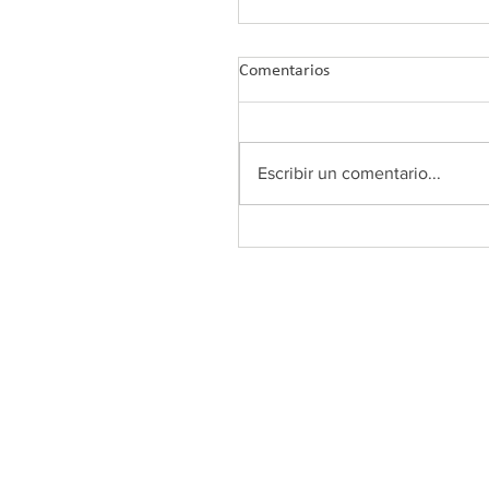
Comentarios
Escribir un comentario...
COLEF Andalucía retoma su
Plan de Formación 2026 co
nuevos webinars tras el ver