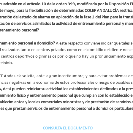
drable en el artículo 10 de la orden 399, modificada por la Disposición Fi
 de mayo, para la flexibilización de determinadas COLEF ANDALUCÍA restricc
laración del estado de alarma en aplicación de la fase 2 del Plan para la tran
ción de servicios asimilados la actividad de entrenamiento personal y mant
trenamiento personal?
enamiento personal a domicilio? 
A este respecto conviene indicar que tales s
realizados tanto en centros privados como en el domicilio del cliente no se
e centros deportivos o gimnasios por lo que no hay un pronunciamiento exp
einicio.
F Andalucía solicita, ante la gran incertidumbre, y para evitar problemas de
ias negativas en la economía de estos profesionales o riesgo de posibles s
, de si pueden reiniciar su actividad los establecimientos dedicados a la pres
imiento físico y entrenamiento personal que cumplan con lo establecido en l
ablecimientos y locales comerciales minoristas y de prestación de servicios 
les que prestan servicios de entrenamiento personal a domicilios particula
CONSULTA EL DOCUMENTO