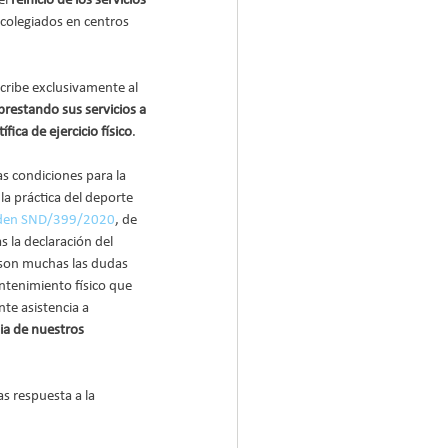
l 
reinicio de los servicios 
colegiados en centros 
scribe exclusivamente al 
prestando sus servicios a 
fica de ejercicio físico
.
as condiciones para la 
la práctica del deporte 
den SND/399/2020
, de 
s la declaración del 
 son muchas las dudas 
ntenimiento físico que 
e asistencia a 
ia de nuestros 
as respuesta a la 