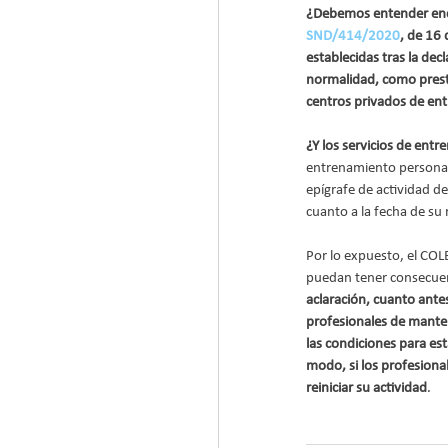
¿Debemos entender encua
SND/414/2020
, de 16
establecidas tras la dec
normalidad, como presta
centros privados de en
¿Y los servicios de entr
entrenamiento personal 
epígrafe de actividad d
cuanto a la fecha de su r
Por lo expuesto, el COLE
puedan tener consecuenc
aclaración, cuanto antes
profesionales de manten
las condiciones para est
modo, si los profesiona
reiniciar su actividad
.