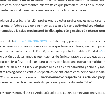
dministración Pública de Ceuta
, sobre las dudas suscitadas en relación con e
namiento personal y mantenimiento físico que prestan muchos de nuestros 
ento personal o mediante asistencia a domicilios particulares.
da en el escrito, la función profesional de estos profesionales no se circun
fesional y federado, sino que muchos desarrollan una
 actividad económica 
rientados a la salud mediante el diseño, aplicación y evaluación técnico-cientí
ación de la 
Orden SND/388/2020
, de 3 de mayo, por la que se establecen l
eterminados comercios y servicios, y la apertura de archivos, así como para 
y que hace referencia a la Fase 0, así como la posterior publicación de la 
Or
bilización de determinadas restricciones de ámbito nacional, establecidas tra
icación de la fase 1 del Plan para la transición hacia una nueva normalidad,
on el reinicio de los servicios profesionales de entrenamiento personal y ma
tros colegiados en centros deportivos de entrenamiento personal o mediant
. "Consideramos que existe un 
vacío normativo respecto de la actividad prop
ace en centros de entrenamiento personal y mantenimiento físico".
presente escrito, el COLEF Andalucía solicita a las tres administraciones citad