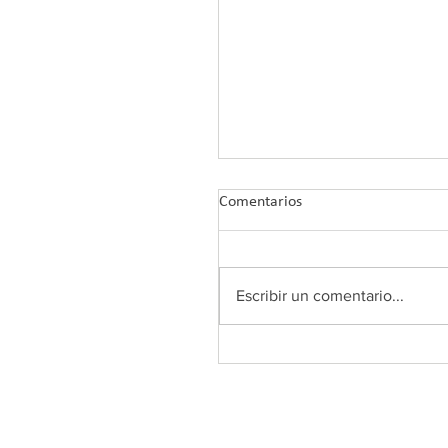
Comentarios
Escribir un comentario...
COLEF Andalucía retoma su
Plan de Formación 2026 co
nuevos webinars tras el ver