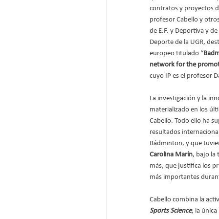
contratos y proyectos de
profesor Cabello y otro
de E.F. y Deportiva y de 
Deporte de la UGR, dest
europeo titulado “
Badmi
network for the promot
cuyo IP es el profesor D
La investigación y la i
materializado en los úl
Cabello. Todo ello ha s
resultados internaciona
Bádminton, y que tuvier
Carolina Marín
, bajo la 
más, que justifica los p
más importantes durant
Cabello combina la activ
Sports Science
, la únic