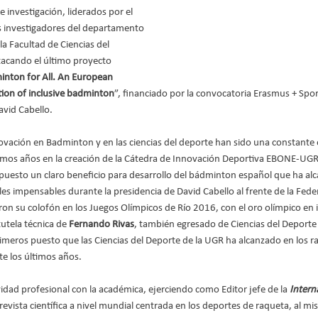
 investigación, liderados por el 
s investigadores del departamento 
la Facultad de Ciencias del 
acando el último proyecto 
nton for All. An European 
ion of inclusive badminton
”, financiado por la convocatoria Erasmus + Spor
avid Cabello.
nnovación en Badminton y en las ciencias del deporte han sido una constante 
timos años en la creación de la Cátedra de Innovación Deportiva EBONE-UGR, 
upuesto un claro beneficio para desarrollo del bádminton español que ha al
les impensables durante la presidencia de David Cabello al frente de la Fede
on su colofón en los Juegos Olímpicos de Río 2016, con el oro olímpico en
tutela técnica de 
Fernando Rivas
, también egresado de Ciencias del Deporte
rimeros puesto que las Ciencias del Deporte de la UGR ha alcanzado en los ra
e los últimos años.
idad profesional con la académica, ejerciendo como Editor jefe de la 
Intern
a revista científica a nivel mundial centrada en los deportes de raqueta, al 