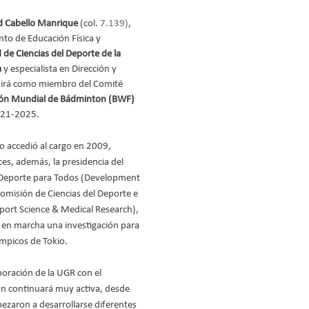
d Cabello Manrique
 (col. 
7.139)
, 
to de Educación Física y 
 de Ciencias del Deporte de la 
a
 y especialista en Dirección y 
uirá como miembro del Comité 
ión Mundial de Bádminton (BWF)
2021-2025.
o accedió al cargo en 2009, 
s, además, la presidencia del 
 Deporte para Todos (Development 
 Comisión de Ciencias del Deporte e 
port Science & Medical Research), 
en marcha una investigación para 
mpicos de Tokio.
boración de la UGR con el 
n continuará muy activa, desde 
zaron a desarrollarse diferentes 