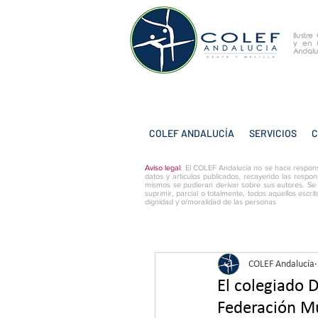
Ilustr
y
en 
Andalu
COLEF ANDALUCÍA
SERVICIOS
C
Aviso legal
: El COLEF Andalucía no se hace respons
datos y artículos publicados, recayendo las respon
mismos se pudieran derivar sobre sus autores. Se
suprimir, parcial o totalmente, todos aquellos escri
dignidad y o/moralidad de las personas
COLEF Andalucía
El colegiado D
Federación M