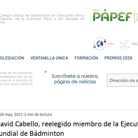
e Colegio Oficial de Licenciados en Educación Física
Ciencias de la Actividad Física y del Deporte de
cía
OLEGIACIÓN
VENTANILLA ÚNICA
FORMACIÓN
PREMIOS 2026
able de las opiniones,
Suscríbete a nuestra
sabilidades que de los
 reserva el derecho de
página de noticias
tos que vayan contra la
26 may. 2021
2 min de lectura
avid Cabello, reelegido miembro de la Ejecut
undial de Bádminton