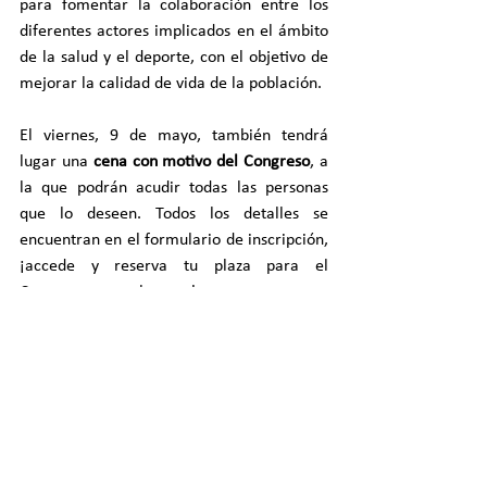
para fomentar la colaboración entre los 
diferentes actores implicados en el ámbito 
de la salud y el deporte, con el objetivo de 
mejorar la calidad de vida de la población.
El viernes, 9 de mayo, también tendrá 
lugar una 
cena con motivo del Congreso
, a 
la que podrán acudir todas las personas 
que lo deseen. Todos los detalles se 
encuentran en el formulario de inscripción, 
¡accede y reserva tu plaza para el 
Congreso y para la cena!.
COSTES ASOCIADOS
El acceso al Congreso incluye los coffee 
breaks y almuerzo del viernes 9/05 y 
sábado 10/05.
PROFESIONALES COLEGIADAS/OS 