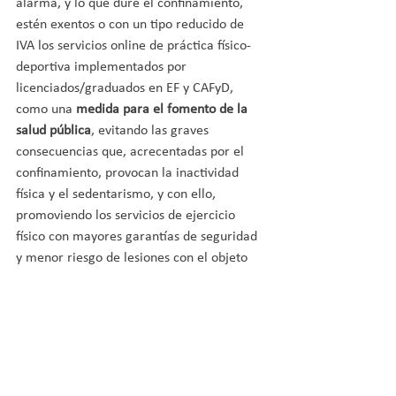
alarma, y lo que dure el confinamiento, 
estén exentos o con un tipo reducido de 
IVA los servicios online de práctica físico-
deportiva implementados por 
licenciados/graduados en EF y CAFyD, 
como una 
medida para el fomento de la 
salud pública
, evitando las graves 
consecuencias que, acrecentadas por el 
confinamiento, provocan la inactividad 
física y el sedentarismo, y con ello, 
promoviendo los servicios de ejercicio 
físico con mayores garantías de seguridad 
y menor riesgo de lesiones con el objeto 
de prevenir cargas adicionales para el 
Sistema Nacional de Salud.
Por último, cabe recordar que la exención 
o el tipo reducido de IVA, no solo desde el 
ámbito de servicios online actuales, sino 