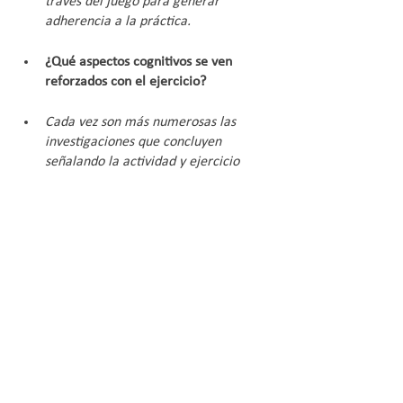
través del juego para generar 
adherencia a la práctica.
¿Qué aspectos cognitivos se ven 
reforzados con el ejercicio?
Cada vez son más numerosas las 
investigaciones que concluyen 
señalando la actividad y ejercicio 
físico como elementos determinantes 
en los procesos cognitivos como la 
atención, la memoria o la 
concentración, guardando éstos 
importante vinculación con el 
rendimiento académico. Esto se debe 
a que la práctica deportiva produce 
profundos cambios funcionales y 
estructurales en el sistema nervioso, 
y en el cerebro en particular. Además, 
la actividad física en edades 
tempranas asegura una buena salud 