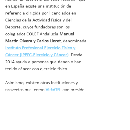
en España existe una institución de 
referencia dirigida por licenciados en 
Ciencias de la Actividad Física y del 
Deporte, cuyos fundadores son los 
colegiados COLEF Andalucía 
Manuel 
Martín Olvera y Carlos Lloret
, denominada 
Instituto Profesional Ejercicio Físico y 
Cáncer (IPEFC-Ejercicio y Cáncer)
. Desde 
2014 ayuda a personas que tienen o han 
tenido cáncer con ejercicio físico.
Asimismo, existen otras instituciones y 
proyectos que, como 
VidaON
, que preside 
nuestra colegiada 
Matilde Mora
, 
promueven 
actividades físicas colectivas 
para la prevención y mejora de la salud y 
socialización
 en la gestión y recuperación 
de enfermedades, con foco en mujeres 