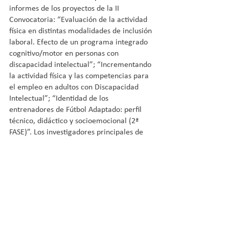
informes de los proyectos de la II 
Convocatoria: “Evaluación de la actividad 
física en distintas modalidades de inclusión 
laboral. Efecto de un programa integrado 
cognitivo/motor en personas con 
discapacidad intelectual”; “Incrementando 
la actividad física y las competencias para 
el empleo en adultos con Discapacidad 
Intelectual”; “Identidad de los 
entrenadores de Fútbol Adaptado: perfil 
técnico, didáctico y socioemocional (2ª 
FASE)”. Los investigadores principales de 
los mismos son Marcos Gutiérrez, Pablo 
González, Vanesa Lozano, Mª Purificación 
Pérez, Mª Asunción Ríos y Marta García.
Como asegura Francisco Mesonero, 
director general de la Fundación Adecco: 
“Las conclusiones de estos estudios 
evidencian que el deporte y la actividad 