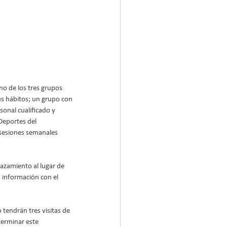
no de los tres grupos 
us hábitos; un grupo con 
onal cualificado y 
Deportes del 
s sesiones semanales 
lazamiento al lugar de 
 información con el 
tendrán tres visitas de 
terminar este 