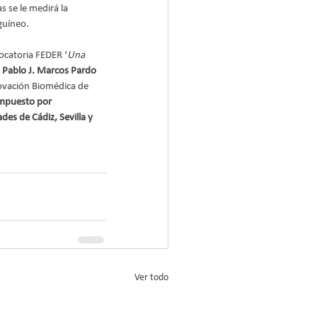
 se le medirá la 
nguíneo.
catoria FEDER ‘
Una 
 
Pablo J. Marcos Pardo 
novación Biomédica de 
ompuesto por 
des de Cádiz, Sevilla y 
Ver todo