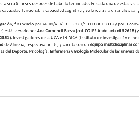
cera será 6 meses después de haberlo terminado. En cada una de estas visitas
 capacidad funcional, la capacidad cognitiva y se le realizará un análisis sa
tigación, financiado por MCIN/AEI/ 10.13039/501100011033 y por la convo
a’
, está liderado por 
Ana Carbonell Baeza (col. COLEF Andalucía nº 52618)
 y
52351)
, investigadores de la UCA e INIBICA (Instituto de Investigación e In
dad de Almería, respectivamente, y cuenta con un 
equipo multidisciplinar c
as del Deporte, Psicología, Enfermería y Biología Molecular de las universida