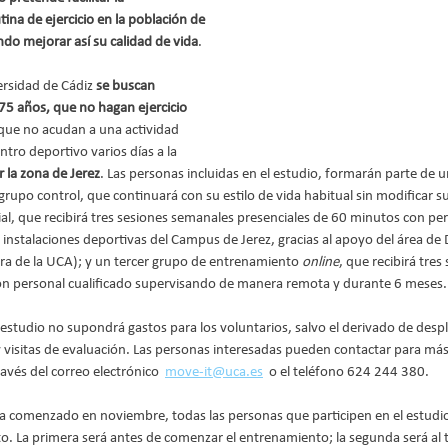
ina de ejercicio en la población de 
do mejorar así su calidad de vida
.
ersidad de Cádiz 
se buscan 
75 años, que no hagan ejercicio 
, que no acudan a una actividad 
tro deportivo varios días a la 
r la zona de Jerez
. Las personas incluidas en el estudio, formarán parte de u
grupo control, que continuará con su estilo de vida habitual sin modificar s
l, que recibirá tres sesiones semanales presenciales de 60 minutos con pers
 instalaciones deportivas del Campus de Jerez, gracias al apoyo del área de 
ra de la UCA); y un tercer grupo de entrenamiento 
online
, que recibirá tre
on personal cualificado supervisando de manera remota y durante 6 meses.
 estudio no supondrá gastos para los voluntarios, salvo el derivado de desp
 visitas de evaluación. Las personas interesadas pueden contactar para más
avés del correo electrónico  
move-it@uca.es
  o el teléfono 624 244 380.
a comenzado en noviembre, todas las personas que participen en el estudio 
o. La primera será antes de comenzar el entrenamiento; la segunda será al 