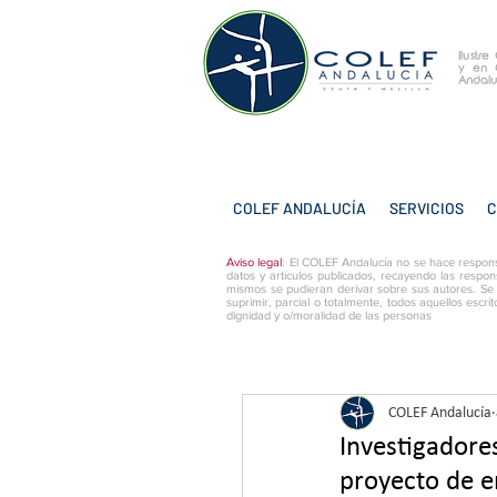
Ilustr
y
en 
Andalu
COLEF ANDALUCÍA
SERVICIOS
C
Aviso legal
: El COLEF Andalucía no se hace respons
datos y artículos publicados, recayendo las respon
mismos se pudieran derivar sobre sus autores. Se
suprimir, parcial o totalmente, todos aquellos escri
dignidad y o/moralidad de las personas
COLEF Andalucía
Investigadore
proyecto de e