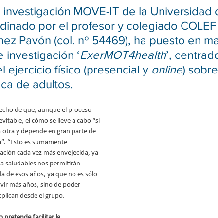
 investigación MOVE-IT de la Universidad 
dinado por el profesor y colegiado COLEF
ez Pavón (col. nº 54469), ha puesto en ma
 investigación ‘
ExerMOT4health
’, centrad
l ejercicio físico (presencial y 
online
) sobre
ica de adultos.
hecho de que, aunque el proceso 
vitable, el cómo se lleve a cabo “si 
a otra y depende en gran parte de 
ia”. “Esto es sumamente 
ación cada vez más envejecida, ya 
a saludables nos permitirán 
da de esos años, ya que no es sólo 
ivir más años, sino de poder 
xplican desde el grupo.
o pretende facilitar la 