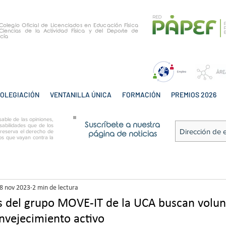
e Colegio Oficial de Licenciados en Educación Física
Ciencias de la Actividad Física y del Deporte de
cía
OLEGIACIÓN
VENTANILLA ÚNICA
FORMACIÓN
PREMIOS 2026
able de las opiniones,
Suscríbete a nuestra
sabilidades que de los
 reserva el derecho de
página de noticias
tos que vayan contra la
8 nov 2023
2 min de lectura
s del grupo MOVE-IT de la UCA buscan volun
nvejecimiento activo