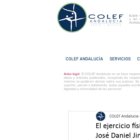
Ilustr
y
en 
Andalu
COLEF ANDALUCÍA
SERVICIOS
C
Aviso legal
: El COLEF Andalucía no se hace respons
datos y artículos publicados, recayendo las respon
mismos se pudieran derivar sobre sus autores. Se
suprimir, parcial o totalmente, todos aquellos escri
dignidad y o/moralidad de las personas
COLEF Andalucía
El ejercicio f
José Daniel Ji