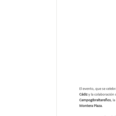
El evento, que se celebra
Cádiz
 y la colaboración d
Campogibraltareños
, la 
Montera Plaza
.