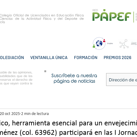
e Colegio Oficial de Licenciados en Educación Física
Ciencias de la Actividad Física y del Deporte de
cía
OLEGIACIÓN
VENTANILLA ÚNICA
FORMACIÓN
PREMIOS 2026
able de las opiniones,
Suscríbete a nuestra
sabilidades que de los
 reserva el derecho de
página de noticias
tos que vayan contra la
20 oct 2025
2 min de lectura
ísico, herramienta esencial para un envejecimi
ménez (col. 63962) participará en las I Jorn