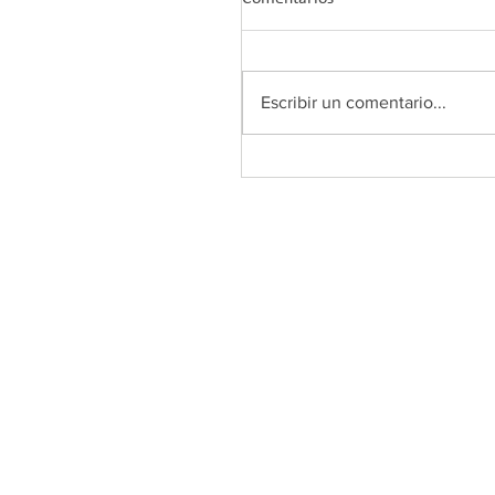
Escribir un comentario...
Abierto el periodo de
preinscripción al curso
“Prescripción de ejercicio fí
para educadores físico-
deportivos” (22 oct.–16 dic.
2025)