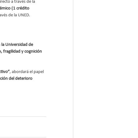
irecto a través de la 
mico (1 crédito 
ravés de la UNED.
 la Universidad de 
 fragilidad y cognición 
ctivo”
, abordará el papel 
ión del deterioro 