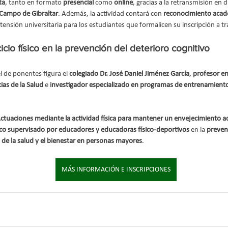
ta
, tanto en formato 
presencial
 como 
online
, gracias a la retransmisión en d
ampo de Gibraltar
. Además, la actividad contará con 
reconocimiento acadé
ensión universitaria para los estudiantes que formalicen su inscripción a t
cicio físico en la prevención del deterioro cognitivo
 de ponentes figura el 
colegiado Dr. José Daniel Jiménez García
, 
profesor en
ias de la Salud
 e 
investigador especializado en programas de entrenamiento,
ctuaciones mediante la actividad física para mantener un envejecimiento a
ísico supervisado por educadores y educadoras físico-deportivos
 en la 
prevenc
de la salud y el bienestar en personas mayores
.
MÁS INFORMACIÓN E INSCRIPCIONES