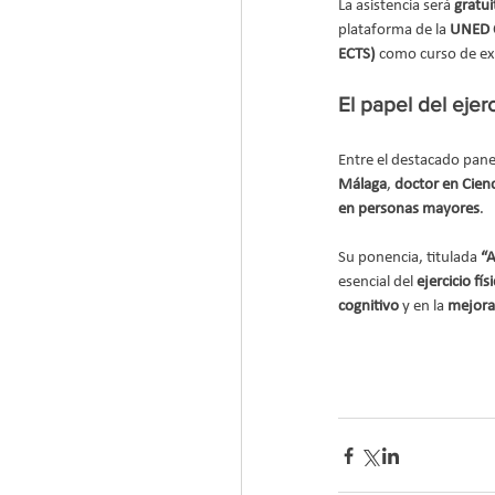
La asistencia será 
gratui
plataforma de la 
UNED C
ECTS)
 como curso de ext
El papel del ejer
Entre el destacado panel
Málaga
, 
doctor en Cienc
en personas mayores
.
Su ponencia, titulada 
“A
esencial del 
ejercicio f
cognitivo
 y en la 
mejora 