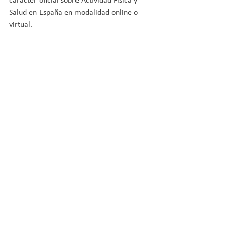
carácter oficial sobre Actividad Física y 
Salud en España en modalidad online o 
virtual.
MÁS INFORMACIÓN
Ver todo
Entradas recientes