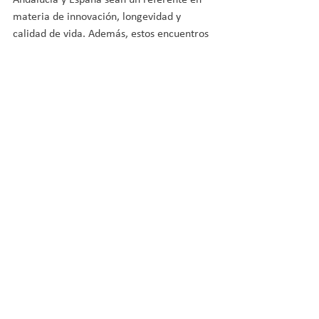
Andalucía y España sean un referente en 
materia de innovación, longevidad y 
calidad de vida. Además, estos encuentros 
contribuyen a la formación, actualización y 
especialización de los profesionales y 
técnicos del deporte a través de las 
experiencias, la investigación, la 
innovación y el emprendimiento.
Durante el IX Congreso se entregarán los 
premios CIMAYORES 2023 que distinguen 
a las personas y entidades que más hayan 
destacado por su contribución en la 
materia. El galardón Javier Imbroda 
premia al técnico o investigador más 
destacado en la promoción de la actividad 
física deportiva, la fisioterapia o la 
educación física en personas adultas y el 
Carlos Serra a la entidad influyente en el 