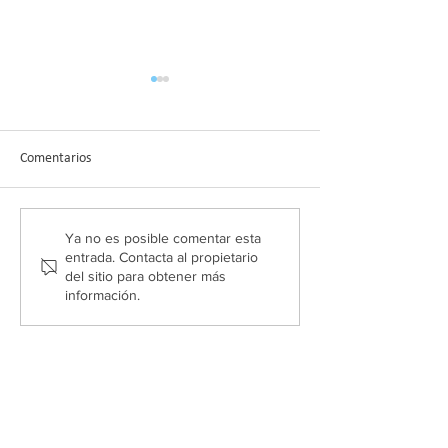
Comentarios
Ya no es posible comentar esta
José Carlos Gómez Teba,
Curso «Ejercicio fí
entrada. Contacta al propietario
nuevo coordinador de
cáncer»: intensivo
del sitio para obtener más
Formación del Consejo
personalizado con
información.
COLEF
plazas disponibles