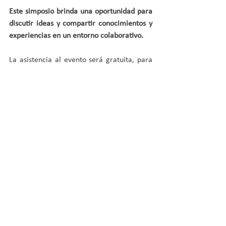
Este simposio brinda una oportunidad para 
discutir ideas y compartir conocimientos y 
experiencias en un entorno colaborativo.
La asistencia al evento será gratuita, para 
asistir  es necesario mandar un correo con 
nombre y apellidos a 
alejandrosanchez@esyde.eu
 con el fin de 
controlar el aforo.
Ver todo