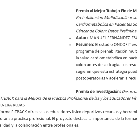
Premio al Mejor Trabajo Fin de Má
Prehabilitación Multidisciplinar so
Cardiometabólica en Pacientes So
Cáncer de Colon: Datos Prelimin
Autor: 
 MANUEL FERNÁNDEZ-ES
Resumen:
 El estudio ONCOFIT eva
programa de prehabilitación multi
la salud cardiometabólica en paci
colon antes de la cirugía. Los res
sugieren que esta estrategia pued
postoperatorias y acelerar la rec
Premio de Investigación: 
Desarrol
ITBACK para la Mejora de la Práctica Profesional de las y los Educadores Fí
LVERA ROJAS
aforma FITBACK ofrece a los educadores físico deportivos recursos y herrami
rar su práctica profesional. El proyecto destaca la importancia de la formac
alidad y la colaboración entre profesionales.