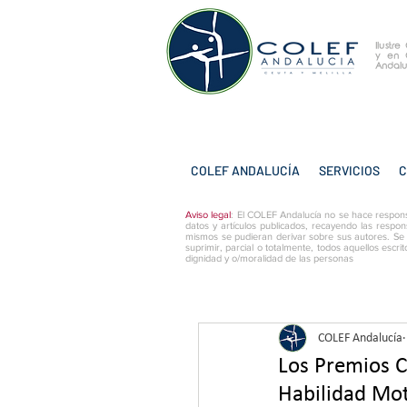
Ilustr
y
en 
Andalu
COLEF ANDALUCÍA
SERVICIOS
C
Aviso legal
: El COLEF Andalucía no se hace respons
datos y artículos publicados, recayendo las respon
mismos se pudieran derivar sobre sus autores. Se
suprimir, parcial o totalmente, todos aquellos escri
dignidad y o/moralidad de las personas
COLEF Andalucía
Los Premios C
Habilidad Mot