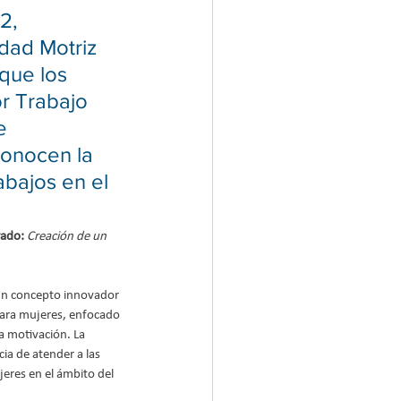
2, 
dad Motriz 
que los 
r Trabajo 
e 
conocen la 
abajos en el 
ado: 
Creación de un 
un concepto innovador 
ara mujeres, enfocado 
la motivación. La 
ia de atender a las 
jeres en el ámbito del 