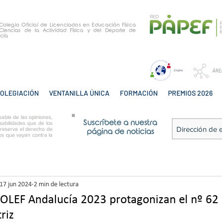
e Colegio Oficial de Licenciados en Educación Física
Ciencias de la Actividad Física y del Deporte de
cía
OLEGIACIÓN
VENTANILLA ÚNICA
FORMACIÓN
PREMIOS 2026
able de las opiniones,
Suscríbete a nuestra
sabilidades que de los
 reserva el derecho de
página de noticias
tos que vayan contra la
17 jun 2024
2 min de lectura
OLEF Andalucía 2023 protagonizan el nº 62 d
riz