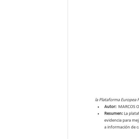
la Plataforma Europea F
Autor: 
 MARCOS O
Resumen:
 La plat
evidencia para mejo
a información de c