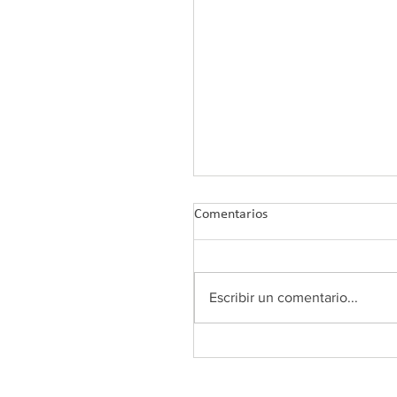
Comentarios
Escribir un comentario...
COLEF Andalucía retoma su
Plan de Formación 2026 co
nuevos webinars tras el ver