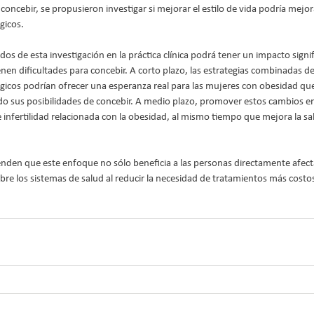
 concebir, se propusieron investigar si mejorar el estilo de vida podría mejor
gicos.
os de esta investigación en la práctica clínica podrá tener un impacto signifi
n dificultades para concebir. A corto plazo, las estrategias combinadas de e
gicos podrían ofrecer una esperanza real para las mujeres con obesidad qu
sus posibilidades de concebir. A medio plazo, promover estos cambios en e
e infertilidad relacionada con la obesidad, al mismo tiempo que mejora la sal
enden que este enfoque no sólo beneficia a las personas directamente afec
sobre los sistemas de salud al reducir la necesidad de tratamientos más cost