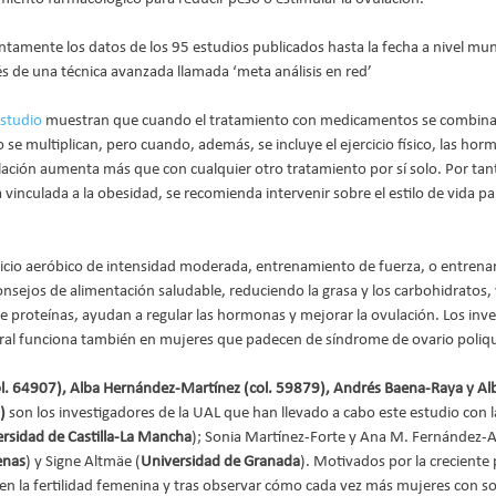
ntamente los datos de los 95 estudios publicados hasta la fecha a nivel mun
s de una técnica avanzada llamada ‘meta análisis en red’
estudio
 muestran que cuando el tratamiento con medicamentos se combina c
 se multiplican, pero cuando, además, se incluye el ejercicio físico, las ho
ulación aumenta más que con cualquier otro tratamiento por sí solo. Por tan
a vinculada a la obesidad, se recomienda intervenir sobre el estilo de vida pa
icio aeróbico de intensidad moderada, entrenamiento de fuerza, o entrenam
onsejos de alimentación saludable, reduciendo la grasa y los carbohidratos
e proteínas, ayudan a regular las hormonas y mejorar la ovulación. Los in
ral funciona también en mujeres que padecen de síndrome de ovario poliqu
ol. 64907), Alba Hernández-Martínez (col. 59879), Andrés Baena-Raya y Al
)
 son los investigadores de la UAL que han llevado a cabo este estudio con l
rsidad de Castilla-La Mancha
); Sonia Martínez-Forte y Ana M. Fernández-A
enas
) y Signe Altmäe (
Universidad de Granada
). Motivados por la creciente
en la fertilidad femenina y tras observar cómo cada vez más mujeres con s