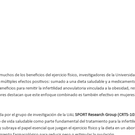
hos de los beneficios del ejercicio físico, investigadores de la Universid
 múltiples efectos positivos: sumado a una dieta saludable y a medicamentos
beneficios para remitir la infertilidad anovulatoria vinculada a la obesidad, r
ores destacan que este enfoque combinado es también efectivo en mujere
ada por el grupo de investigación de la UAL
 SPORT Research Group (CRTS-10
o de vida saludable como parte fundamental del tratamiento para la infertil
subraya el papel esencial que juegan el ejercicio físico y la dieta en un abor
amiento farmacológico para reducir peso o estimular la ovulación.