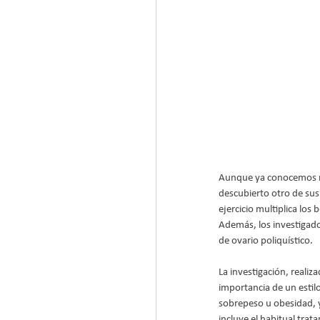
Aunque ya conocemos muc
descubierto otro de sus
ejercicio multiplica los 
Además, los investigad
de ovario poliquístico.
La investigación, realiz
importancia de un estil
sobrepeso u obesidad, y 
incluye el habitual trat