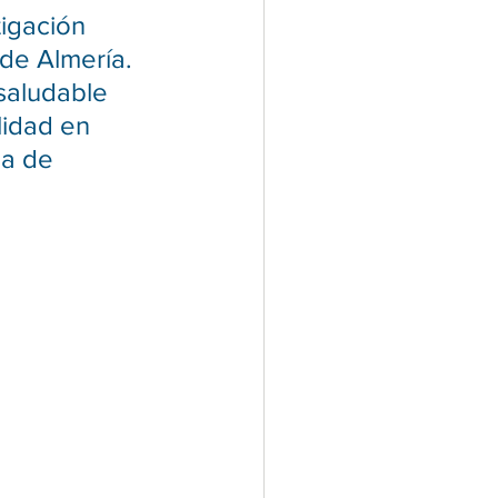
tigación 
de Almería. 
saludable 
lidad en 
a de 