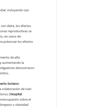
dial, incluyendo casi 
on dieta, los efectos 
rmonas reproductivas se 
to, en casos de 
ra potenciar los efectos 
iento de alta 
, y aumentando la 
vestigadores demostraron 
ístico.
berto Soriano-
a colaboración de Iván 
lonso (
Hospital 
 preocupación sobre el 
obrepeso u obesidad 