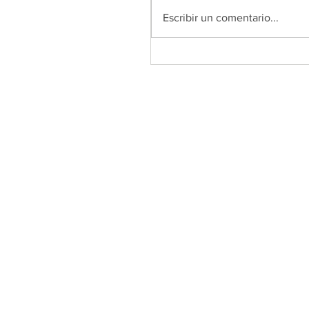
Escribir un comentario...
COLEF Andalucía retoma su
Plan de Formación 2026 co
nuevos webinars tras el ver