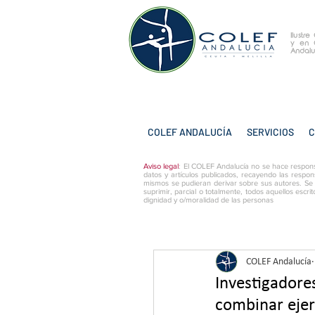
Ilustr
y
en 
Andalu
COLEF ANDALUCÍA
SERVICIOS
C
Aviso legal
: El COLEF Andalucía no se hace respons
datos y artículos publicados, recayendo las respon
mismos se pudieran derivar sobre sus autores. Se
suprimir, parcial o totalmente, todos aquellos escri
dignidad y o/moralidad de las personas
COLEF Andalucía
Investigadore
combinar ejerc