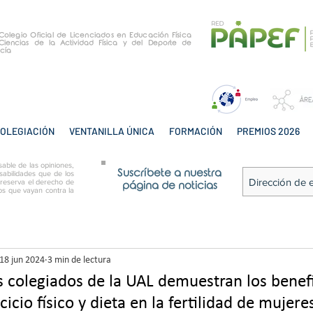
e Colegio Oficial de Licenciados en Educación Física
Ciencias de la Actividad Física y del Deporte de
cía
OLEGIACIÓN
VENTANILLA ÚNICA
FORMACIÓN
PREMIOS 2026
able de las opiniones,
Suscríbete a nuestra
sabilidades que de los
 reserva el derecho de
página de noticias
tos que vayan contra la
18 jun 2024
3 min de lectura
s colegiados de la UAL demuestran los benef
icio físico y dieta en la fertilidad de mujer