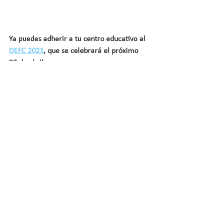
Ya puedes adherir a tu centro educativo al 
DEFC 2021
, que se celebrará el próximo 
28 de abril.
Con C de Calle, Centro educativo o Casa, 
según te permitan las circunstancias, pero 
que todo el mundo nos oiga reclamar una 
Educación Física de Calidad.
No te olvides de sumarte a las 