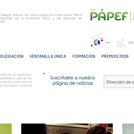
e Colegio Oficial de Licenciados en Educación Física
Ciencias de la Actividad Física y del Deporte de
cía
OLEGIACIÓN
VENTANILLA ÚNICA
FORMACIÓN
PREMIOS 2026
able de las opiniones,
Suscríbete a nuestra
sabilidades que de los
 reserva el derecho de
página de noticias
tos que vayan contra la