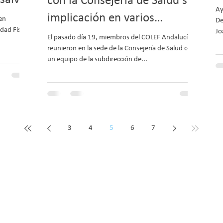
con la Consejería de Salud su
d
Ay
implicación en varios
 en
De
idad Física
Jo
proyectos.
El pasado día 19, miembros del COLEF Andalucía se
reunieron en la sede de la Consejería de Salud con
un equipo de la subdirección de...
3
4
5
6
7
Aviso legal
Política de Privac