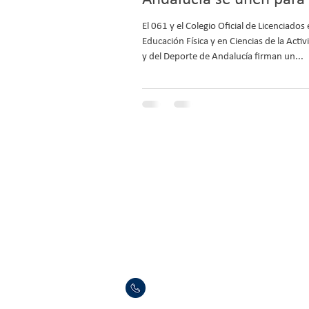
vidas
El 061 y el Colegio Oficial de Licenciados
Educación Física y en Ciencias de la Activ
y del Deporte de Andalucía firman un...
Copyright © 2025 COLEF ANDALUCÍA
955286124 / 695908167