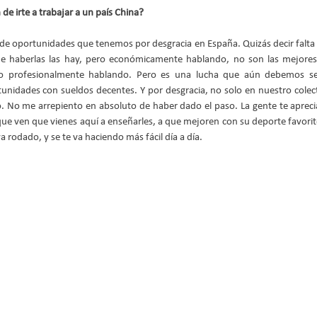
de irte a trabajar a un país China?
a de oportunidades que tenemos por desgracia en España. Quizás decir falta
ue haberlas las hay, pero económicamente hablando, no son las mejores
ajo profesionalmente hablando. Pero es una lucha que aún debemos se
unidades con sueldos decentes. Y por desgracia, no solo en nuestro colec
lo. No me arrepiento en absoluto de haber dado el paso. La gente te aprec
ue ven que vienes aquí a enseñarles, a que mejoren con su deporte favorito. P
a rodado, y se te va haciendo más fácil día a día.