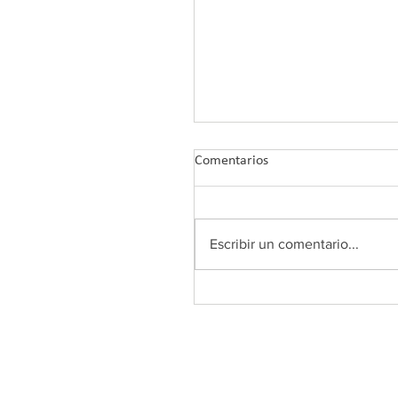
Comentarios
Escribir un comentario...
“Colegiarse debería ser el
primer paso para entrar en l
vida laboral tras acabar el
grado de CAFYD”