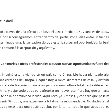
rtunidad?
ó a través de una oferta que lanzó el COLEF mediante sus canales de RRSS. V
ud por si conseguíamos entrar dentro del perfil. Por suerte entré, y fui pas
terminaba una, la sensación de que esta iba a ser mi oportunidad, la tenía
e comunicó la aceptación y aquí estoy.
a ¿animarías a otros profesionales a buscar nuevas oportunidades fuera de
 imaginé estar viviendo en un país como China. Me había planteado algun
ás cercanos de Europa. Y aquí estoy, a miles kilómetros de casa, y disfru
apodera de ti el miedo, vas a un país con una cultura totalmente diferente, 
chino, y dejar todo atrás para afrontar un nuevo reto. Pero hay que armarse d
 te da la oportunidad la vida. Aquí llevo ya 3 meses, y cada día que pasa m
 venir. Sin duda, una experiencia totalmente recomendable. No dudéis en dar
s abiertas para una posible vuelta, por lo tanto, todo lo que vivas aquí es