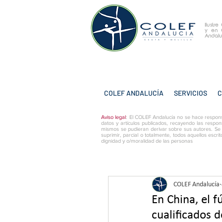
Ilustr
y
en 
Andalu
COLEF ANDALUCÍA
SERVICIOS
C
Aviso legal
: El COLEF Andalucía no se hace respons
datos y artículos publicados, recayendo las respon
mismos se pudieran derivar sobre sus autores. Se
suprimir, parcial o totalmente, todos aquellos escri
dignidad y o/moralidad de las personas
COLEF Andalucía
En China, el 
cualificados 