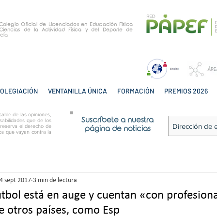
e Colegio Oficial de Licenciados en Educación Física
Ciencias de la Actividad Física y del Deporte de
cía
OLEGIACIÓN
VENTANILLA ÚNICA
FORMACIÓN
PREMIOS 2026
able de las opiniones,
Suscríbete a nuestra
sabilidades que de los
 reserva el derecho de
página de noticias
tos que vayan contra la
4 sept 2017
3 min de lectura
fútbol está en auge y cuentan «con profesion
de otros países, como Esp