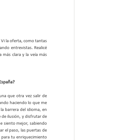
i la oferta, como tantas 
ando entrevistas. Realicé 
 más clara y la veía más 
 España?
a que otra vez salir de 
tando haciendo lo que me 
la barrera del idioma, en 
e ilusión, y disfrutar de 
e siento mejor, sabiendo 
 el paso, las puertas de 
 para tu enriquecimiento 