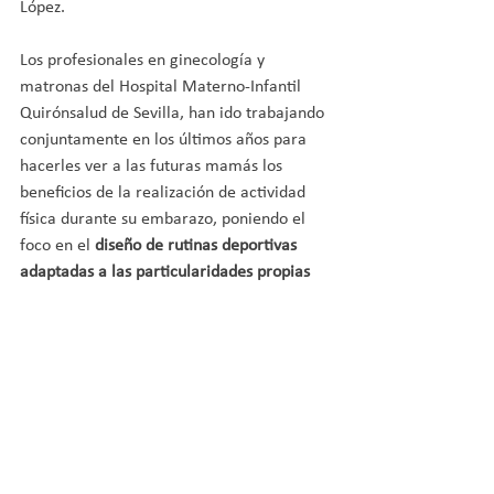
López.
Los profesionales en ginecología y 
matronas del Hospital Materno-Infantil 
Quirónsalud de Sevilla, han ido trabajando 
conjuntamente en los últimos años para 
hacerles ver a las futuras mamás los 
beneficios de la realización de actividad 
física durante su embarazo, poniendo el 
foco en el 
diseño de rutinas deportivas 
adaptadas a las particularidades propias 
de la gestación y de la mujer
, incluso para 
aquellas mujeres profesionales del 
deporte que gracias al trabajo y la ayuda 
de estos especialistas no tienen que dejar 
su práctica deportiva durante la etapa de 
gestación.