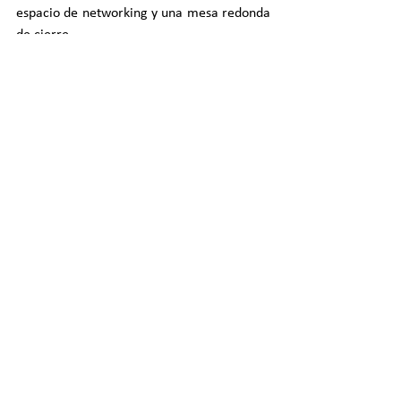
espacio de networking y una mesa redonda 
de cierre.
Programa completo del VI 
Congreso PROCIDEP: 
https://www.colefandalucia.com
/procidep-programa
Ver todo
Entradas recientes