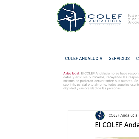
Ilustr
y
en 
Andalu
COLEF ANDALUCÍA
SERVICIOS
C
Aviso legal
: El COLEF Andalucía no se hace respons
datos y artículos publicados, recayendo las respon
mismos se pudieran derivar sobre sus autores. Se
suprimir, parcial o totalmente, todos aquellos escri
dignidad y o/moralidad de las personas
COLEF Andalucía
El COLEF Anda