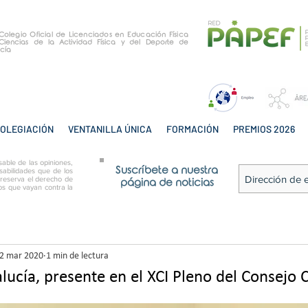
e Colegio Oficial de Licenciados en Educación Física
Ciencias de la Actividad Física y del Deporte de
cía
OLEGIACIÓN
VENTANILLA ÚNICA
FORMACIÓN
PREMIOS 2026
able de las opiniones,
Suscríbete a nuestra
sabilidades que de los
 reserva el derecho de
página de noticias
tos que vayan contra la
2 mar 2020
1 min de lectura
lucía, presente en el XCI Pleno del Consejo