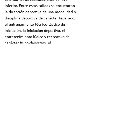
inferior. Entre estas salidas se encuentran 
la dirección deportiva de una modalidad o 
disciplina deportiva de carácter federado, 
el entrenamiento técnico-táctico de 
iniciación, la iniciación deportiva, el 
entretenimiento lúdico y recreativo de 
carácter físico-deportivo, el 
acondicionamiento físico básico y la 
conducción deportiva de actividades y 
rutas en el medio natural.
Te recomendamos que ahondes en el 
informe. Para ello, El Consejo COLEF ha 
preparado un 
WEBINAR 
el próximo 
4 de 
junio de 2024, a las 13:00 h
, que podrás 
seguir en directo en su canal de 
YouTube
. 
Vicente Gambau
, presidente del Consejo 
COLEF y coautor de este informe, 