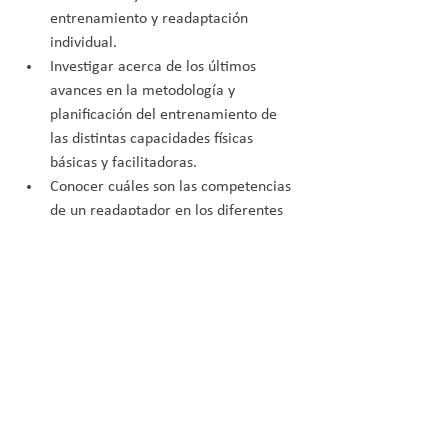
entrenamiento y readaptación 
individual.
Investigar acerca de los últimos 
avances en la metodología y 
planificación del entrenamiento de 
las distintas capacidades físicas 
básicas y facilitadoras.
Conocer cuáles son las competencias 
de un readaptador en los diferentes 
ámbitos deportivos.
Conocer las parologías más comunes 
y las principales características que 
influyen en la elaboración de un 
programa de entrenamiento 
individualizado.
Conocer las lesiones articulares y 
musculares más comunes y las 
principales características que 