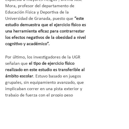
Mora, profesor del departamento de 
Educación Física y Deportiva de la 
Universidad de Granada, puesto que 
“este 
estudio demuestra que el ejercicio físico es 
una herramienta eficaz para contrarrestar 
los efectos negativos de la obesidad a nivel 
cognitivo y académico”.
Por último, los investigadores de la UGR 
señalan que 
el tipo de ejercicio físico 
realizado en este estudio es transferible al 
ámbito escolar
. Estuvo basado en juegos 
grupales, sin equipamiento avanzado, que 
implicaban correr en una pista exterior y 
trabajo de fuerza con el propio peso 
corporal y de compañeros. Todo ello se 
realizó a una intensidad relativamente 
alta, siendo el promedio de intensidad de 
la sesión completa en torno al 70% de la 
frecuencia cardiaca máxima de los niños, 