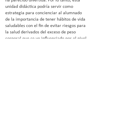
ha parecido divertida. Por lo tanto, esta 
unidad didáctica podría servir como 
estrategia para concienciar al alumnado 
de la importancia de tener hábitos de vida 
saludables con el fin de evitar riesgos para 
la salud derivados del exceso de peso 
corporal que se ve influenciado por el nivel 
socioeconómico del entorno.
Cabe señalar que este año se han 
presentado un total de 14 trabajos en las 
diferentes modalidades. Desde el COLEF 
Andalucía queremos felicitar a los 
ganadores y participantes por el alto nivel 
de sus trabajos. Y es que, una vez más, 
observamos que la diferencia está en la 
ciencia. 
PREMIOS COLEF 
ANDALUCÍA 2021