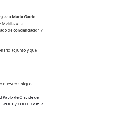
egiada 
Marta García 
 Melilla, una 
rado de concienciación y 
onario adjunto y que 
do nuestro Colegio.
d Pablo de Olavide de 
ESPORT y COLEF-Castilla 