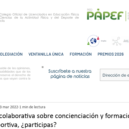
e Colegio Oficial de Licenciados en Educación Física
Ciencias de la Actividad Física y del Deporte de
cía
OLEGIACIÓN
VENTANILLA ÚNICA
FORMACIÓN
PREMIOS 2026
able de las opiniones,
Suscríbete a nuestra
sabilidades que de los
 reserva el derecho de
página de noticias
tos que vayan contra la
3 mar 2022
1 min de lectura
 colaborativa sobre concienciación y formac
ortiva, ¿participas?