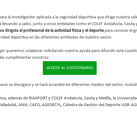
para la investigación aplicada a la seguridad deportiva que dirige nuestra col
á llevando a cabo, junto a otras entidades como el COLEF Andalucía, Ceuta y
a dirigida al
 profesional de la actividad física y el deporte 
para conocer el g
ridad deportiva en las diferentes entidades de nuestro sector.
gio queremos colaborar solicitando vuestra ayuda para difundir este cuesti
áis cumplimentar vosotros:
ACCEDE AL CUESTIONARIO
nario se divulgará y se hará accesible en diferentes medios del sector, inclui
iativa, además de RIASPORT y COLEF Andalucía, Ceuta y Melilla, la Universida
e Valladolid, ANSI, CAFD, AGEDECYL, Cátedra de Gestión del Deporte UGR-AG