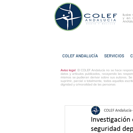
Ilustr
y
en 
Andalu
COLEF ANDALUCÍA
SERVICIOS
C
Aviso legal
: El COLEF Andalucía no se hace respons
datos y artículos publicados, recayendo las respon
mismos se pudieran derivar sobre sus autores. Se
suprimir, parcial o totalmente, todos aquellos escri
dignidad y o/moralidad de las personas
COLEF Andalucía
Investigación
seguridad dep