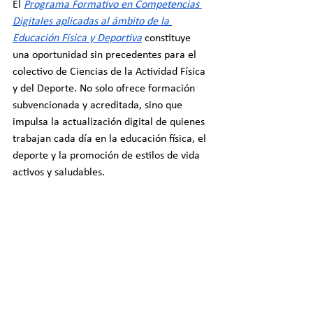
El 
Programa Formativo en Competencias 
Digitales aplicadas al ámbito de la 
Educación Física y Deportiva
 constituye 
una oportunidad sin precedentes para el 
colectivo de Ciencias de la Actividad Física 
y del Deporte. No solo ofrece formación 
subvencionada y acreditada, sino que 
impulsa la actualización digital de quienes 
trabajan cada día en la educación física, el 
deporte y la promoción de estilos de vida 
activos y saludables.
Cada persona que participa en este 
programa contribuye, con su propio 
aprendizaje, a fortalecer la posición de la 
profesión en la sociedad digital y a 
garantizar que los servicios físico-
deportivos sean referentes de calidad, 
seguridad y eficacia.