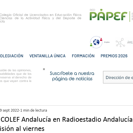
e Colegio Oficial de Licenciados en Educación Física
Ciencias de la Actividad Física y del Deporte de
cía
OLEGIACIÓN
VENTANILLA ÚNICA
FORMACIÓN
PREMIOS 2026
able de las opiniones,
Suscríbete a nuestra
sabilidades que de los
 reserva el derecho de
página de noticias
tos que vayan contra la
9 sept 2022
1 min de lectura
l COLEF Andalucía en Radioestadio Andalucí
sión al viernes