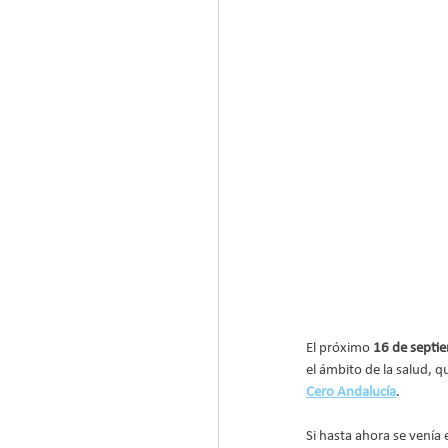
El próximo
 16 de septi
el ámbito de la salud, 
Cero Andalucía
.
Si hasta ahora se venía