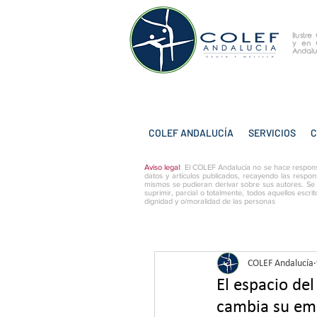
Ilustr
y
en 
Andalu
COLEF ANDALUCÍA
SERVICIOS
C
Aviso legal
: El COLEF Andalucía no se hace respons
datos y artículos publicados, recayendo las respon
mismos se pudieran derivar sobre sus autores. Se
suprimir, parcial o totalmente, todos aquellos escri
dignidad y o/moralidad de las personas
COLEF Andalucía
El espacio de
cambia su emi