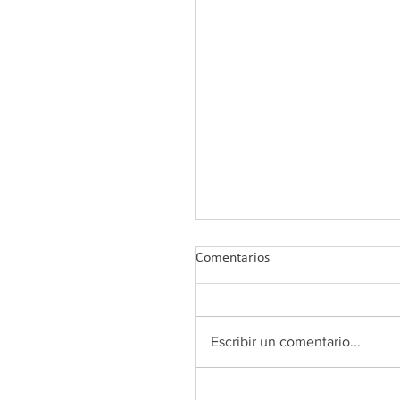
Comentarios
Escribir un comentario...
COLEF Andalucía retoma su