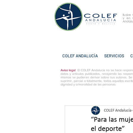
Ilustr
y
en 
Andalu
COLEF ANDALUCÍA
SERVICIOS
C
Aviso legal
: El COLEF Andalucía no se hace respons
datos y artículos publicados, recayendo las respon
mismos se pudieran derivar sobre sus autores. Se
suprimir, parcial o totalmente, todos aquellos escri
dignidad y o/moralidad de las personas
COLEF Andalucía
“Para las muj
el deporte”