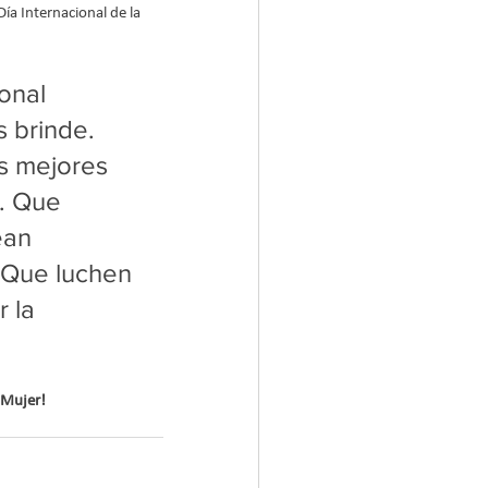
Día Internacional de la 
onal 
 brinde. 
s mejores 
. Que 
ean 
 Que luchen 
 la 
a Mujer!