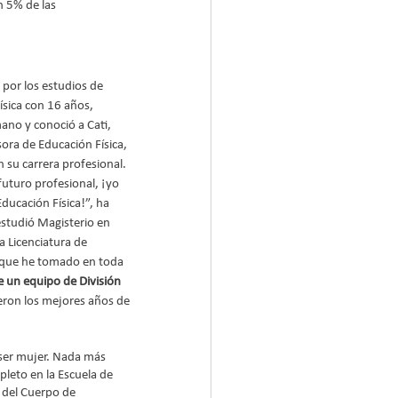
n 5% de las 
 por los estudios de 
ísica con 16 años, 
no y conoció a Cati, 
ora de Educación Física, 
 su carrera profesional. 
futuro profesional, ¡yo 
ducación Física!”, ha 
studió Magisterio en 
a Licenciatura de  
n que he tomado en toda 
e un equipo de División 
ueron los mejores años de 
 ser mujer. Nada más 
leto en la Escuela de 
 del Cuerpo de 