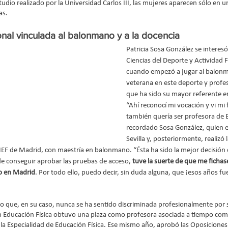
dio realizado por la Universidad Carlos III, las mujeres aparecen sólo en u
as.
onal vinculada al balonmano y a la docencia
Patricia Sosa González se interesó
Ciencias del Deporte y Actividad F
cuando empezó a jugar al balonma
veterana en este deporte y profes
que ha sido su mayor referente en
“Ahí reconocí mi vocación y vi mi 
también quería ser profesora de E
recordado Sosa González, quien e
Sevilla y, posteriormente, realizó l
INEF de Madrid, con maestría en balonmano. “Ésta ha sido la mejor decisió
e conseguir aprobar las pruebas de acceso, 
tuve la suerte de que me fichas
o en Madrid
. Por todo ello, puedo decir, sin duda alguna, que ¡esos años f
do que, en su caso, nunca se ha sentido discriminada profesionalmente por
en Educación Física obtuvo una plaza como profesora asociada a tiempo comp
n la Especialidad de Educación Física. Ese mismo año, aprobó las Oposiciones