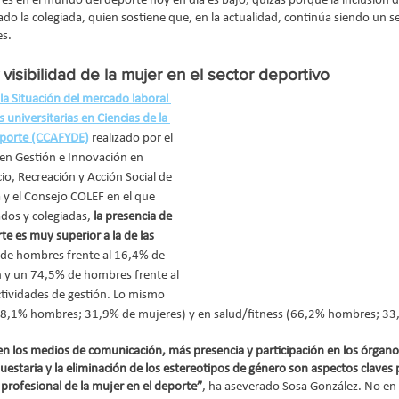
es en el mundo del deporte hoy en día es bajo, quizás porque la inclusión d
cado la colegiada, quien sostiene que, en la actualidad, continúa siendo un se
s.
visibilidad de la mujer en el sector deportivo
la Situación del mercado laboral 
 universitarias en Ciencias de la 
Deporte (CCAFYDE)
realizado por el 
en Gestión e Innovación en 
io, Recreación y Acción Social de 
a y el Consejo COLEF en el que 
ados y colegiadas, 
la presencia de 
e es muy superior a la de las 
 de hombres frente al 16,4% de 
 y un 74,5% de hombres frente al 
tividades de gestión. Lo mismo 
(68,1% hombres; 31,9% de mujeres) y en salud/fitness (66,2% hombres; 33
en los medios de comunicación, más presencia y participación en los órgano
estaria y la eliminación de los estereotipos de género son aspectos claves 
 profesional de la mujer en el deporte”
, ha aseverado Sosa González. No en 