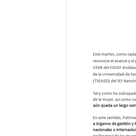
Este martes, como cada 
reconoce el avance y el
5568 del COLEF Andalucí
de la Universidad de Se
(TSEASD) del IES Ramón 
Tal y como ha subrayado
de la mujer, así como su
aún queda un largo cam
En este sentido, Patric
a órganos de gestión y 
nacionales o internacio