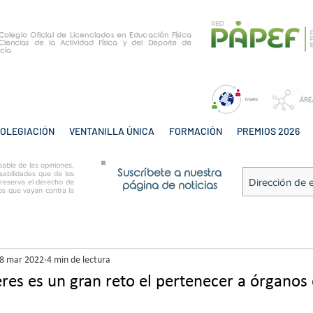
e Colegio Oficial de Licenciados en Educación Física
Ciencias de la Actividad Física y del Deporte de
cía
OLEGIACIÓN
VENTANILLA ÚNICA
FORMACIÓN
PREMIOS 2026
able de las opiniones,
Suscríbete a nuestra
sabilidades que de los
 reserva el derecho de
página de noticias
tos que vayan contra la
8 mar 2022
4 min de lectura
eres es un gran reto el pertenecer a órganos