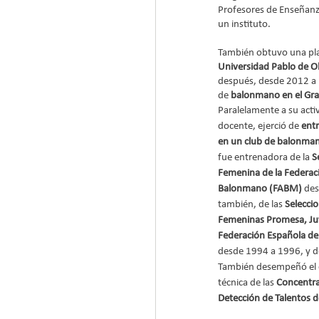
Profesores de Enseñanza
un instituto.
También obtuvo una pla
Universidad Pablo de O
después, desde 2012 a l
de 
balonmano en el Grad
Paralelamente a su acti
docente, ejerció de 
ent
en un club de balonman
fue entrenadora de la 
S
Femenina de la Federac
Balonmano (FABM) 
des
también, de las 
Selecci
Femeninas Promesa, Juve
Federación Española d
desde 1994 a 1996, y d
También desempeñó el c
técnica de las 
Concentra
Detección de Talentos 