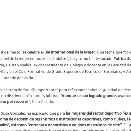
8 de marzo, se celebra el
 Día Internacional de la Mujer
. Una fecha que “con
 papel de la mujer en todos los ámbitos”, tal y como ha destacado 
Patricia S
a, Ceuta y Melilla, exvicepresidenta del Colegio y docente en la Facultad de
villa y en el Ciclo Formativo de Grado Superior de Técnico en Enseñanza y A
Carande de Sevilla.
, se trata de “un día importante” para reflexionar sobre la igualdad de de
 no discriminación social y laboral. 
“Aunque se han logrado grandes avances 
ino por recorrer”
, ha señalado. 
ia Sosa González ha explicado que para 
las mujeres del sector deportivo “es u
toma de decisión de organismos o instituciones deportivas, como clubes, fede
nales”, así como “entrenar a deportistas o equipos masculinos de élite”
. “El