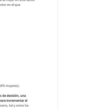
e la mujer en este sector 
ctor en el que 
,8% mujeres).
s de decisión, una 
para incrementar el 
vano, tal y como ha 