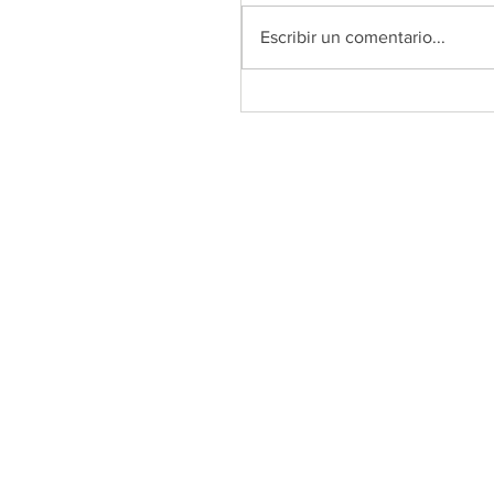
Escribir un comentario...
EF que transforma vidas: s
tu centro educativo a La Vu
al Cole 2025 de
Unoentrecienmil