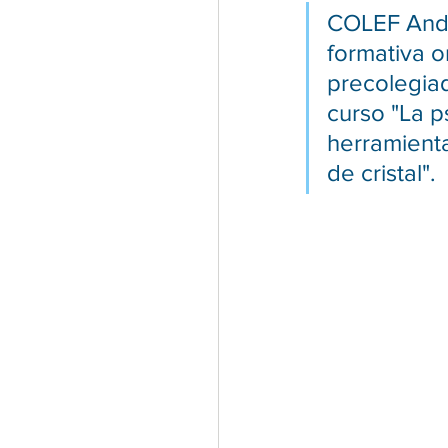
COLEF Andal
formativa on
precolegia
curso "La p
herramienta
de cristal".