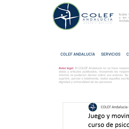
Ilustr
y
en 
Andalu
COLEF ANDALUCÍA
SERVICIOS
C
Aviso legal
: El COLEF Andalucía no se hace respons
datos y artículos publicados, recayendo las respon
mismos se pudieran derivar sobre sus autores. Se
suprimir, parcial o totalmente, todos aquellos escri
dignidad y o/moralidad de las personas
COLEF Andalucía
Juego y movim
curso de psic