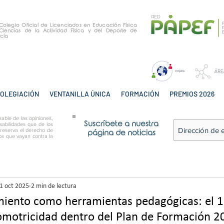
e Colegio Oficial de Licenciados en Educación Física
Ciencias de la Actividad Física y del Deporte de
cía
OLEGIACIÓN
VENTANILLA ÚNICA
FORMACIÓN
PREMIOS 2026
able de las opiniones,
Suscríbete a nuestra
sabilidades que de los
 reserva el derecho de
página de noticias
tos que vayan contra la
1 oct 2025
2 min de lectura
iento como herramientas pedagógicas: el 1
omotricidad dentro del Plan de Formación 2