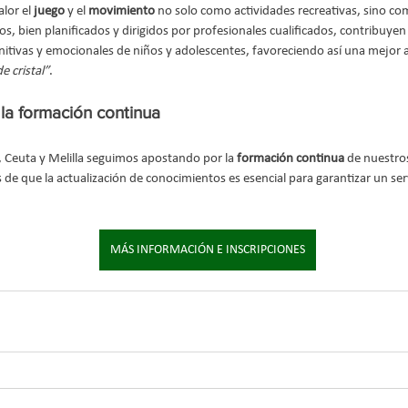
lor el 
juego
 y el 
movimiento
 no solo como actividades recreativas, sino co
os, bien planificados y dirigidos por profesionales cualificados, contribuyen 
gnitivas y emocionales de niños y adolescentes, favoreciendo así una mejor a
e cristal”
.
la formación continua
 Ceuta y Melilla seguimos apostando por la 
formación continua
 de nuestro
de que la actualización de conocimientos es esencial para garantizar un serv
MÁS INFORMACIÓN E INSCRIPCIONES