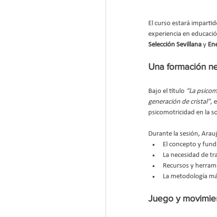
El curso estará impartid
experiencia en educación
Selección Sevillana
 y 
Ene
Una formación ne
Bajo el título 
“La psicom
generación de cristal”
, 
psicomotricidad en la s
Durante la sesión, Arau
El concepto y fund
La necesidad de tra
Recursos y herrami
La metodología más
Juego y movimie