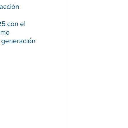
acción 
5 con el 
omo 
 generación 