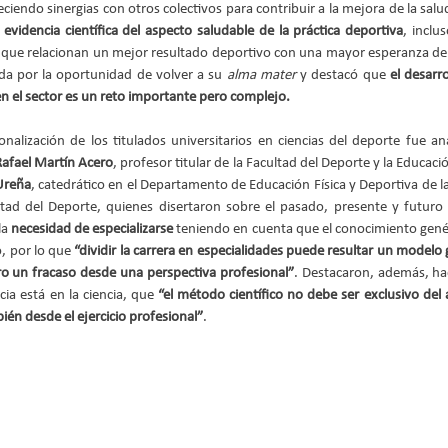
iendo sinergias con otros colectivos para contribuir a la mejora de la salud 
 
evidencia científica del aspecto saludable de la práctica deportiva
, inclu
 que relacionan un mejor resultado deportivo con una mayor esperanza de 
a por la oportunidad de volver a su 
alma mater
 y destacó que 
el desarro
en el sector es un reto importante pero complejo.
nalización de los titulados universitarios en ciencias del deporte fue ana
Rafael Martín Acero
, profesor titular de la Facultad del Deporte y la Educació
Ureña
, catedrático en el Departamento de Educación Física y Deportiva de l
ad del Deporte, quienes disertaron sobre el pasado, presente y futuro de
a 
necesidad de especializarse
 teniendo en cuenta que el conocimiento genér
, por lo que 
“dividir la carrera en especialidades puede resultar un modelo
ro un fracaso desde una perspectiva profesional”
. Destacaron, además, hac
cia está en la ciencia, que 
“el método científico no debe ser exclusivo del 
ién desde el ejercicio profesional”
.