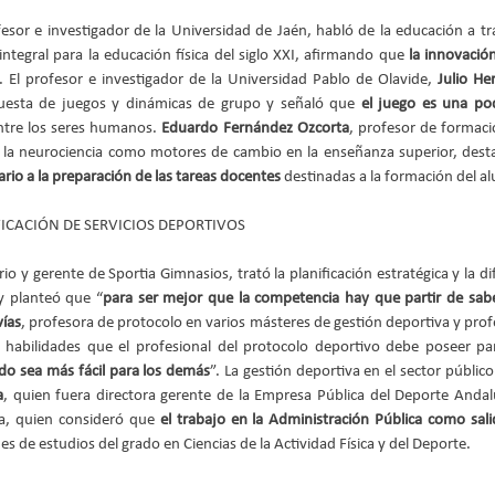
fesor e investigador de la Universidad de Jaén, habló de la educación a trav
ntegral para la educación física del siglo XXI, afirmando que 
la innovació
. El profesor e investigador de la Universidad Pablo de Olavide, 
Julio He
uesta de juegos y dinámicas de grupo y señaló que 
el juego es una po
ntre los seres humanos. 
Eduardo Fernández Ozcorta
, profesor de formaci
rio a la preparación de las tareas docentes
 destinadas a la formación del 
FICACIÓN DE SERVICIOS DEPORTIVOS
rio y gerente de Sportia Gimnasios, trató la planificación estratégica y la di
y planteó que “
para ser mejor que la competencia hay que partir de sab
ías
, profesora de protocolo en varios másteres de gestión deportiva y profe
s habilidades que el profesional del protocolo deportivo debe poseer par
do sea más fácil para los demás
”. La gestión deportiva en el sector público
a
, quien fuera directora gerente de la Empresa Pública del Deporte Andal
a, quien consideró que 
el trabajo en la Administración Pública como salid
nes de estudios del grado en Ciencias de la Actividad Física y del Deporte.