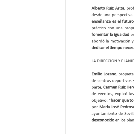
Alberto Ruiz Ariza
, pro
desde una perspectiva i
enseñanza es el futuro
práctico con una prop
fomentar la igualdad
 e
dedicar el tiempo necesa
LA DIRECCIÓN Y PLANI
Emilio Lozano
, propieta
de centros deportivos 
parte, 
Carmen Ruiz Herv
de eventos, explicó la
objetivo: “
hacer que to
por 
María José Pedros
ayuntamiento de Sevill
desconocido
 en los pla