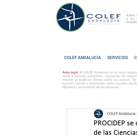
Ilustr
y
en 
Andalu
COLEF ANDALUCÍA
SERVICIOS
C
Aviso legal
: El COLEF Andalucía no se hace respons
datos y artículos publicados, recayendo las respon
mismos se pudieran derivar sobre sus autores. Se
suprimir, parcial o totalmente, todos aquellos escri
dignidad y o/moralidad de las personas
COLEF Andalucía
PROCIDEP se c
de las Cienci