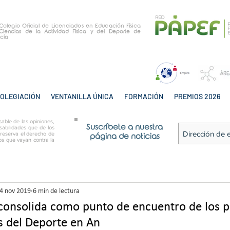
e Colegio Oficial de Licenciados en Educación Física
Ciencias de la Actividad Física y del Deporte de
cía
OLEGIACIÓN
VENTANILLA ÚNICA
FORMACIÓN
PREMIOS 2026
able de las opiniones,
Suscríbete a nuestra
sabilidades que de los
 reserva el derecho de
página de noticias
tos que vayan contra la
4 nov 2019
6 min de lectura
onsolida como punto de encuentro de los p
as del Deporte en An