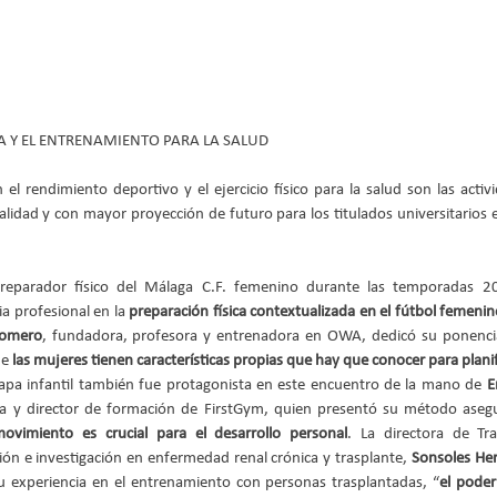
CA Y EL ENTRENAMIENTO PARA LA SALUD
n el rendimiento deportivo y el ejercicio físico para la salud son las acti
idad y con mayor proyección de futuro para los titulados universitarios en 
preparador físico del Málaga C.F. femenino durante las temporadas 
a profesional en la 
preparación física contextualizada en el fútbol femenin
Romero
, fundadora, profesora y entrenadora en OWA, dedicó su ponencia
e 
las mujeres tienen características propias que hay que conocer para plan
apa infantil también fue protagonista en este encuentro de la mano de 
E
a y director de formación de FirstGym, quien presentó su método ase
movimiento es crucial para el desarrollo personal
. La directora de Tra
ón e investigación en enfermedad renal crónica y trasplante,
 Sonsoles He
 experiencia en el entrenamiento con personas trasplantadas, “
el poder