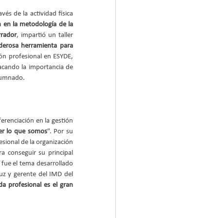
és de la actividad física 
n en la metodología de la 
rrador
, impartió un taller 
derosa herramienta para 
ón profesional en ESYDE, 
abordó la motivación y la neurociencia como motores de cambio en la enseñanza superior, destacando la importancia de 
alumnado.
ferenciación en la gestión 
er lo que somos
”. Por su 
sional de la organización 
a conseguir su principal 
 fue el tema desarrollado 
uz y gerente del IMD del 
a profesional es el gran 