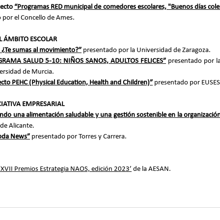
ecto 
“Programas RED municipal de comedores escolares, "Buenos días cole" 
 por el Concello de Ames.
EL ÁMBITO ESCOLAR
 ¿Te sumas al movimiento?”
 presentado por la Universidad de Zaragoza.
RAMA SALUD 5-10: NIÑOS SANOS, ADULTOS FELICES”
presentado por la
ersidad de Murcia.
cto PEHC (Physical Education, Health and Children)”
 presentado por EUSES
CIATIVA EMPRESARIAL
ndo una alimentación saludable y una gestión sostenible en la organizació
de Alicante.
da News”
 presentado por Torres y Carrera.
‘XVII Premios Estrategia NAOS, edición 2023’
 de la AESAN.