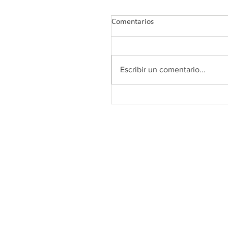
Comentarios
Escribir un comentario...
COLEF Andalucía retoma su
Plan de Formación 2026 co
nuevos webinars tras el ver