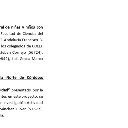
al de niñas y niños con 
acultad de Ciencias del 
F Andalucía Francisco B. 
 los colegiados de COLEF 
steban Cornejo (56724), 
842), Luis Gracia Marco 
ria Norte de Córdoba: 
sidad”
presentado por la 
tes en este proyecto, se 
 investigación Actividad 
s Sánchez Oliver (57672
), 
la.