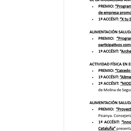
DE LA MODALIDAD ÁM
PREMIO: 
“Programa
de empresa promo
1º ACCÉSIT: 
“X tu 
ALIMENTACIÓN SALUDA
PREMIO: 
“Progra
participativos com
1º ACCÉSIT: “
Arche
ACTIVIDAD FÍSICA EN 
PREMIO: 
“Caicedo
1º ACCÉSIT: 
“Alime
2º ACCÉSIT: 
“MODE
de Molina de Segu
ALIMENTACIÓN SALUDA
PREMIO: 
“Proyect
Picanya. Consejerí
1º ACCÉSIT: 
“Inno
Cataluña”
 present