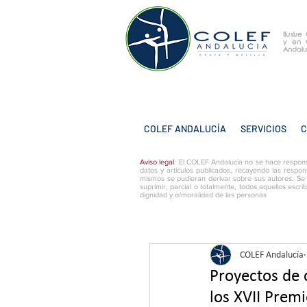
Ilustr
y
en 
Andalu
COLEF ANDALUCÍA
SERVICIOS
C
Aviso legal
: El COLEF Andalucía no se hace respons
datos y artículos publicados, recayendo las respon
mismos se pudieran derivar sobre sus autores. Se
suprimir, parcial o totalmente, todos aquellos escri
dignidad y o/moralidad de las personas
COLEF Andalucía
Proyectos de 
los XVII Prem