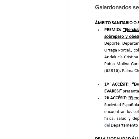
Galardonados se
ÁMBITO SANITARIO O 
PREMIO: 
“Ejercic
sobrepeso y obesi
Deporte, Departam
Ortega Porcel,, c
Andalucía Cristin
Pablo Molina Garc
(65816), Palma Chi
1º ACCÉSIT: 
“Ev
EVARESI”
 presenta
2º ACCÉSIT: 
“Ejer
Sociedad Española 
encuentran los co
física, salud y d
del
 Departamento d