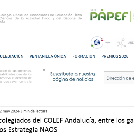
e Colegio Oficial de Licenciados en Educación Física
Ciencias de la Actividad Física y del Deporte de
cía
OLEGIACIÓN
VENTANILLA ÚNICA
FORMACIÓN
PREMIOS 2026
able de las opiniones,
Suscríbete a nuestra
sabilidades que de los
 reserva el derecho de
página de noticias
tos que vayan contra la
2 may 2024
3 min de lectura
colegiados del COLEF Andalucía, entre los g
ios Estrategia NAOS