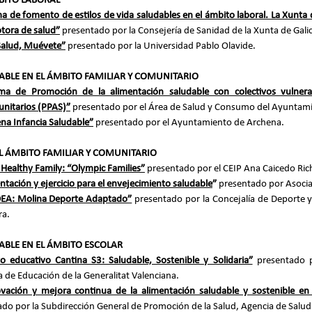
BITO LABORAL
 de fomento de estilos de vida saludables en el ámbito laboral. La Xunta d
tora de salud”
 presentado por la Consejería de Sanidad de la Xunta de Galic
Salud, Muévete”
 presentado por la Universidad Pablo Olavide.
BLE EN EL ÁMBITO FAMILIAR Y COMUNITARIO
ma de Promoción de la alimentación saludable con colectivos vulnera
unitarios (PPAS)”
 presentado por el Área de Salud y Consumo del Ayuntami
na Infancia Saludable”
 presentado por el Ayuntamiento de Archena.
EL ÁMBITO FAMILIAR Y COMUNITARIO
 Healthy Family: “Olympic Families”
 presentado por el CEIP Ana Caicedo Ric
ntación y ejercicio para el envejecimiento saludable
”
 presentado por Asocia
A: Molina Deporte Adaptado”
 presentado por la Concejalía de Deporte 
ra.
BLE EN EL ÁMBITO ESCOLAR
o educativo Cantina S3: Saludable, Sostenible y Solidaria”
presentado p
a de Educación de la Generalitat Valenciana.
vación y mejora continua de la alimentación saludable y sostenible en 
ado por la Subdirección General de Promoción de la Salud, Agencia de Salud