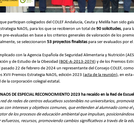
 que participan colegiados del COLEF Andalucía, Ceuta y Melilla han sido gal
strategia NAOS, para los que se recibieron un total de 
90 solicitudes
, para 
n pre-evaluadas en base a los criterios generales de valoración de los premio
nalmente, se seleccionaron 
53 proyectos finalistas
 para ser evaluados por el
mplicado con la Agencia Española de Seguridad Alimentaria y Nutrición (AES
ición y de Estudio de la Obesidad (
BOE-A-2013-2074
) y de los Premios Est
el pasado 22 de febrero de 2024 un representante del Consejo COLEF, como 
os XVII Premios Estrategia NAOS, edición 2023 (
acta de la reunión
), en esta
 de la corporación colegial estatal.
AOS DE ESPECIAL RECONOCIMIENTO 2023 ha recaído en la Red de Escuelas 
 red de redes de centros educativos sostenibles no universitarios, promovida 
as con intereses y objetivos comunes, que entienden al alumnado como el p
tor de los procesos de educación ambiental que impulsan, posicionándos
ar esfuerzos, recursos, promoviendo cambios significativos a través de la ed