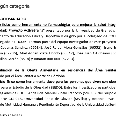
gún categoría
SOCIOSANITARIO
io físico como herramienta no farmacológica para mejorar la salud integr
dad: Proyecto ActiveBrains”
presentado por la Universidad de Granada, F
ento de Educación Física y Deportiva y dirigido por el colegiado de COLE
olegiado nº 10336. Forman parte del equipo investigador de este proyecto
a Cadenas Sánchez (66584), José Rafael Mora González (66552), Irene E
ía (67796), Abel Adrián Plaza Florido (60047), José Juan Gil Cosano (59
llón Garzón (8518) y Jonatan Ruiz Ruiz (57213).
aluación de la Oferta Alimentaria en residencias del Área Sanita
do por el Área Sanitaria Norte de Córdoba.
cicio físico como herramienta clave para las personas que viven con obe
para el Estudio de la Obesidad (SEEDO). Entre los investigadores participan
legiados de COLEF Andalucía Manuel Pinelo Trancoso (59636), del Grupo de
eporte CTS-948, Universidad Pablo de Olavide (Sevilla); y Antonio Jesú
e Motricidad Humana y Rendimiento Deportivo, de la Universidad de Sevil