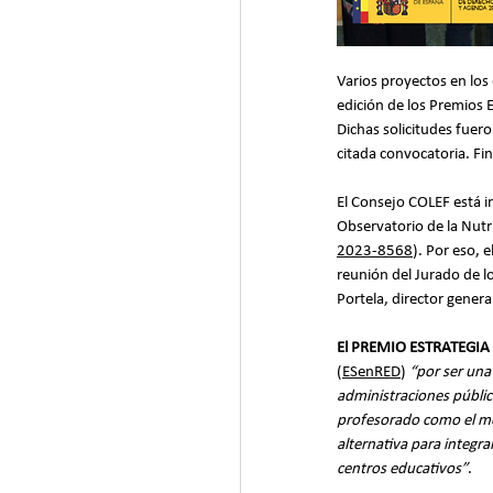
Varios proyectos en los
edición de los Premios E
Dichas solicitudes fuero
citada convocatoria. Fi
El Consejo COLEF está i
Observatorio de la Nutr
2023-8568
). Por eso, 
reunión del Jurado de l
Portela, director general
El PREMIO ESTRATEGIA N
(
ESenRED
) 
“por ser una
administraciones públic
profesorado como el mo
alternativa para integr
centros educativos”
.