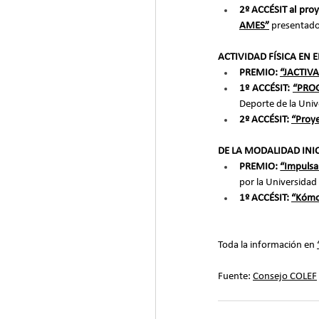
2º ACCÉSIT al proy
AMES”
 presentado
ACTIVIDAD FÍSICA EN 
PREMIO: 
“JACTIVA
1º ACCÉSIT: 
“PROG
Deporte de la Univ
2º ACCÉSIT: 
“Proye
DE LA MODALIDAD INI
PREMIO: 
“Impulsa
por la Universidad 
1º ACCÉSIT: 
“Kómo
Toda la información en 
Fuente: 
Consejo COLEF