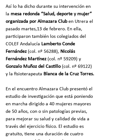
Así lo ha dicho durante su intervención en 
la
 mesa redonda “Salud, deporte y mujer” 
organizada por Almazara Club 
en Utrera el 
pasado martes,13 de febrero. En ella, 
participaron también los colegiados del 
COLEF Andalucía
 Lamberto Conde 
Fernández
 (col. nº 56288), 
Nicolás 
Fernández Martínez 
(col. nº 59209) y 
Gonzalo Muñoz del Castillo
 (col. nº 69122) 
y la fisioterapeuta 
Blanca de la Cruz Torres.
En el encuentro Almazara Club presentó el 
estudio de investigación que está poniendo 
en marcha dirigido a 40 mujeres mayores 
de 50 años, con o sin patologías previas, 
para mejorar su salud y calidad de vida a 
través del ejercicio físico. El estudio es 
gratuito, tiene una duración de cuatro 