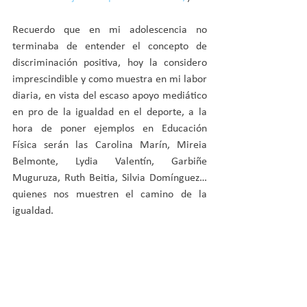
Recuerdo que en mi adolescencia no 
terminaba de entender el concepto de 
discriminación positiva, hoy la considero 
imprescindible y como muestra en mi labor 
diaria, en vista del escaso apoyo mediático 
en pro de la igualdad en el deporte, a la 
hora de poner ejemplos en Educación 
Física serán las Carolina Marín, Mireia 
Belmonte, Lydia Valentín, Garbiñe 
Muguruza, Ruth Beitia, Silvia Domínguez… 
quienes nos muestren el camino de la 
igualdad.
El machismo se cura con educación, a 
trabajar.
Autor: Rafael Jesús Porras Guardeño. 