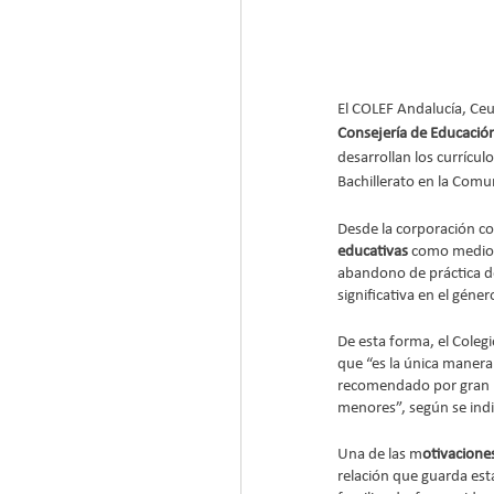
El COLEF Andalucía, Ceut
Consejería de Educación
desarrollan los currícu
Bachillerato en la Com
Desde la corporación col
educativas
 como medio 
abandono de práctica de
significativa en el géne
De esta forma, el Coleg
que “es la única manera 
recomendado por gran nú
menores”, según se indic
Una de las m
otivacione
relación que guarda esta