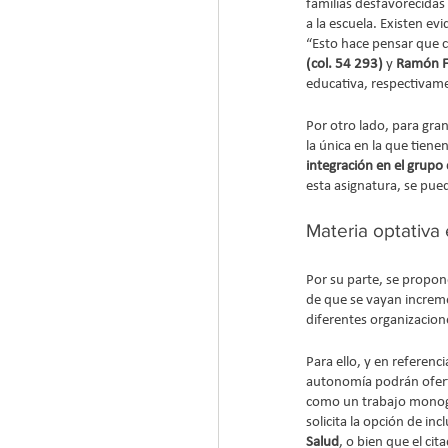
familias desfavorecidas 
a la escuela. Existen evi
“Esto hace pensar que c
(col. 54 293)
 y 
Ramón Fu
educativa, respectivam
Por otro lado, para gran
la única en la que tie
integración en el grupo 
esta asignatura, se pued
Materia optativa 
Por su parte, se propo
de que se vayan increme
diferentes organizacione
Para ello, y en referenci
autonomía podrán ofert
como un trabajo monográ
solicita la opción de inc
Salud
, o bien que el cit