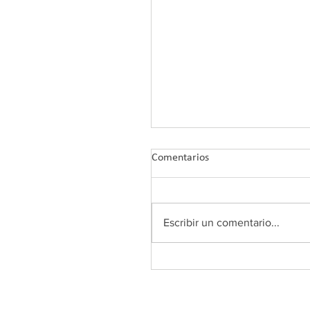
Comentarios
Escribir un comentario...
COLEF Andalucía retoma su
Plan de Formación 2026 co
nuevos webinars tras el ver