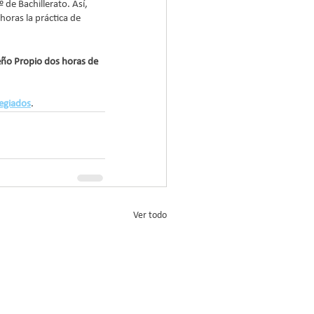
de Bachillerato. Así, 
oras la práctica de 
eño Propio dos horas de 
egiados
.
Ver todo