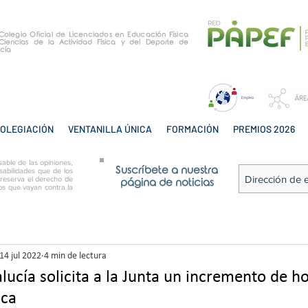
e Colegio Oficial de Licenciados en Educación Física
Ciencias de la Actividad Física y del Deporte de
cía
OLEGIACIÓN
VENTANILLA ÚNICA
FORMACIÓN
PREMIOS 2026
able de las opiniones,
Suscríbete a nuestra
sabilidades que de los
 reserva el derecho de
página de noticias
tos que vayan contra la
14 jul 2022
4 min de lectura
lucía solicita a la Junta un incremento de h
ica