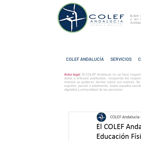
Ilustr
y
en 
Andalu
COLEF ANDALUCÍA
SERVICIOS
C
Aviso legal
: El COLEF Andalucía no se hace respons
datos y artículos publicados, recayendo las respon
mismos se pudieran derivar sobre sus autores. Se
suprimir, parcial o totalmente, todos aquellos escri
dignidad y o/moralidad de las personas
COLEF Andalucía
El COLEF Anda
Educación Fís