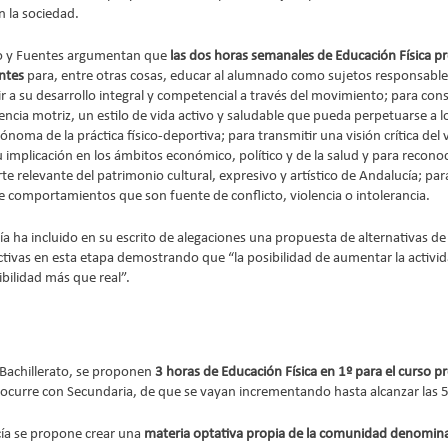
n la sociedad.
no y Fuentes argumentan que 
las dos horas semanales de Educación Física pr
entes
 para, entre otras cosas, educar al alumnado como sujetos responsables
ir a su desarrollo integral y competencial a través del movimiento; para conso
ncia motriz, un estilo de vida activo y saludable que pueda perpetuarse a lo 
ónoma de la práctica físico-deportiva; para transmitir una visión crítica del v
 implicación en los ámbitos económico, político y de la salud y para recono
te relevante del patrimonio cultural, expresivo y artístico de Andalucía; pa
de comportamientos que son fuente de conflicto, violencia o intolerancia. 
a ha incluido en su escrito de alegaciones una propuesta de alternativas de 
ctivas en esta etapa demostrando que “la posibilidad de aumentar la activida
bilidad más que real”.
 Bachillerato, se proponen
 3 horas de Educación Física en 1º para el curso 
e ocurre con Secundaria, de que se vayan incrementando hasta alcanzar las 5
ía se propone crear una 
materia optativa propia de la comunidad denominad