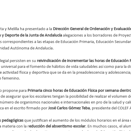
a y Melilla ha presentado a la 
Dirección General de Ordenación y Evaluación
 y Deporte de la Junta de Andalucía
 alegaciones a los borradores de Proye
los correspondientes a las etapas de Educación Primaria, Educación Secundari
unidad Autónoma de Andalucía.
egial persisten en su 
reivindicación de incrementar las horas de Educación F
universal para el fomento de hábitos de vida saludables así como para la di
 actividad física y deportiva que se da en la preadolescencia y adolescencia
ro femenino.
io propone para 
Primaria cinco horas de Educación Física por semana dentro 
de asegurar que los escolares tengan la posibilidad de realizar el volumen de 
mero de organismos nacionales e internacionales en pro de la salud y cali
a en el escrito firmado por 
José Carlos Gómez Teba
, presidente del COLEF 
s pedagógicas
 que justifican el aumento de los módulos horarios en el área d
 materia con la r
educción del absentismo escolar
. En muchos casos, el alu