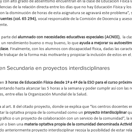
y con alto grado de absentismo encuentran en la clase de Educación Física la
dencias de la relación directa entre los días que no hay Educación Física y los
on la disminución de horas de esta asignatura se agravará este problema”, 
entes (col. 65 294)
, vocal responsable de la Comisión de Docencia y aseso
ente.
 parte del
 alumnado con necesidades educativas especiales (ACNEE)
,  la c
nen un rendimiento bueno o muy bueno, lo que
 ayuda a mejorar su autoestima
clase
. Finalmente, con los alumnos con discapacidad física, dadas las caracte
e trabajar de la forma más motivante y propiciar la inclusión de estos en el
en Secundaria en proyectos interdisciplinares
nen
 3 horas de Educación Física desde 1º a 4º de la ESO para el curso próxim
ntando hasta alcanzar las 5 horas a la semana y poder cumplir así con las
s, entre ellas la Organización Mundial de la Salud.
a al art. 8 del citado proyecto, donde se explica que “los centros docentes en 
ar la optativa propia de la comunidad como un 
proyecto interdisciplinar 
qu
fico o un proyecto de colaboración con un servicio de la comunidad”, la ins
luir o bien una 
materia optativa propia de la comunidad denominada Activida
ado anteriormente proyecto interdisciplinar recoja la posibilidad de estar rel