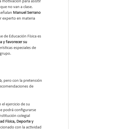
 motivación para asistir 
 que no van a clase. 
señalan 
Manuel Serrano 
r experto en materia 
lase de Educación Física es 
 y favorecer su 
rísticas especiales de 
 grupo.
o
, pero con la pretensión 
 recomendaciones de 
el ejercicio de su 
e podrá configurarse 
titución colegial 
d Física, Deporte y 
acionado con la actividad 