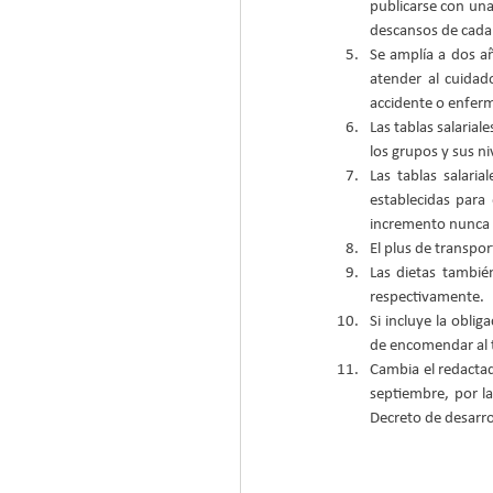
publicarse con una
descansos de cada 
Se amplía a dos a
atender al cuidad
accidente o enferm
Las tablas salaria
los grupos y sus niv
Las tablas salari
establecidas para
incremento nunca po
El plus de transpo
Las dietas tambié
respectivamente.  
Si incluye la obli
de encomendar al t
Cambia el redactad
septiembre, por la
Decreto de desarrol