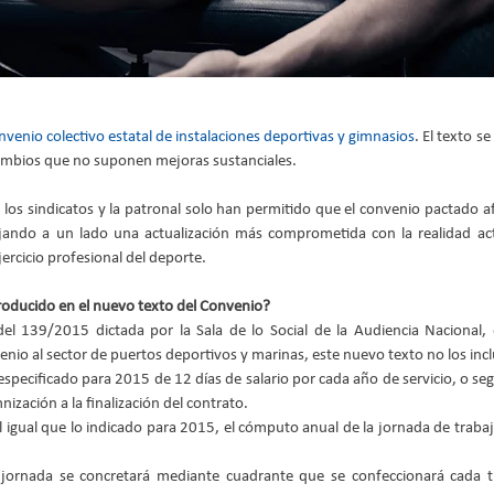
nvenio colectivo estatal de instalaciones deportivas y gimnasios
. El texto s
cambios que no suponen mejoras sustanciales.
 los sindicatos y la patronal solo han permitido que el convenio pactado af
dejando a un lado una actualización más comprometida con la realidad act
jercicio profesional del deporte.
oducido en el nuevo texto del Convenio?
del 139/2015 dictada por la Sala de lo Social de la Audiencia Nacional, 
nio al sector de puertos deportivos y marinas, este nuevo texto no los inclu
specificado para 2015 de 12 días de salario por cada año de servicio, o segú
zación a la finalización del contrato.  
l igual que lo indicado para 2015, el cómputo anual de la jornada de trabaj
jornada se concretará mediante cuadrante que se confeccionará cada t