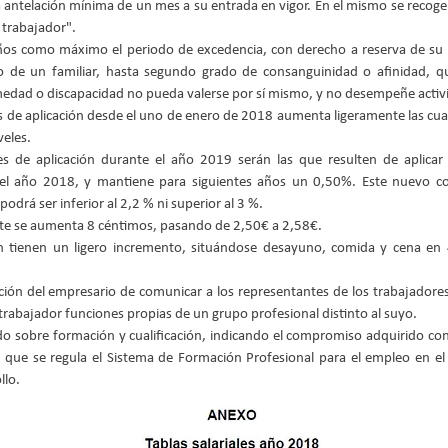
 antelación mínima de un mes a su entrada en vigor. En el mismo se recogerá
trabajador".  
ños como máximo el periodo de excedencia, con derecho a reserva de su p
o de un familiar, hasta segundo grado de consanguinidad o afinidad, q
edad o discapacidad no pueda valerse por sí mismo, y no desempeñe activid
les de aplicación desde el uno de enero de 2018 aumenta ligeramente las cuan
eles.  
ales de aplicación durante el año 2019 serán las que resulten de aplicar
 el año 2018, y mantiene para siguientes años un 0,50%. Este nuevo con
drá ser inferior al 2,2 % ni superior al 3 %.  
rte se aumenta 8 céntimos, pasando de 2,50€ a 2,58€.  
n tienen un ligero incremento, situándose desayuno, comida y cena en
 
gación del empresario de comunicar a los representantes de los trabajadores 
rabajador funciones propias de un grupo profesional distinto al suyo.   
o sobre formación y cualificación, indicando el compromiso adquirido con
 que se regula el Sistema de Formación Profesional para el empleo en el 
lo. 