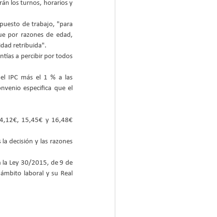
n los turnos, horarios y 
uesto de trabajo, "para 
ue por razones de edad, 
ad retribuida".  
tías a percibir por todos 
 el IPC más el 1 % a las 
venio especifica que el 
 4,12€, 15,45€ y 16,48€ 
la decisión y las razones 
 la Ley 30/2015, de 9 de 
ámbito laboral y su Real 