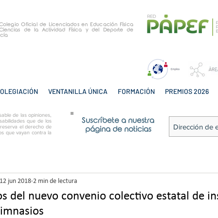
e Colegio Oficial de Licenciados en Educación Física
Ciencias de la Actividad Física y del Deporte de
cía
OLEGIACIÓN
VENTANILLA ÚNICA
FORMACIÓN
PREMIOS 2026
able de las opiniones,
Suscríbete a nuestra
sabilidades que de los
 reserva el derecho de
página de noticias
tos que vayan contra la
12 jun 2018
2 min de lectura
s del nuevo convenio colectivo estatal de in
gimnasios