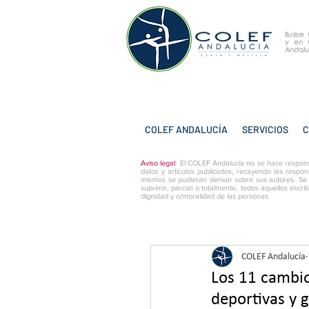
Ilustr
y
en 
Andalu
COLEF ANDALUCÍA
SERVICIOS
C
Aviso legal
: El COLEF Andalucía no se hace respons
datos y artículos publicados, recayendo las respon
mismos se pudieran derivar sobre sus autores. Se
suprimir, parcial o totalmente, todos aquellos escri
dignidad y o/moralidad de las personas
COLEF Andalucía
Los 11 cambio
deportivas y 