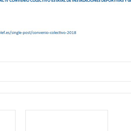
AL IV CONVENIO COLECTIVO ESTATAL DE INSTALACIONES DEPORTIVAS Y 
ef.es/single-post/convenio-colectivo-2018