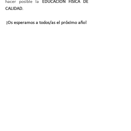
hacer posible la 
EDUCACIÓN FÍSICA DE 
CALIDAD
.
¡Os esperamos a todos/as el próximo año! 
Todo sobre el DEFC en
: 
http://www.consejo-colef.es/defc
Fuente: Consejo COLEF