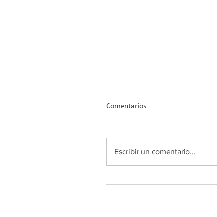
Comentarios
Escribir un comentario...
Comunicado oficial de COL
Andalucía sobre el Plan And
de Prescripción de Ejercicio
Físico