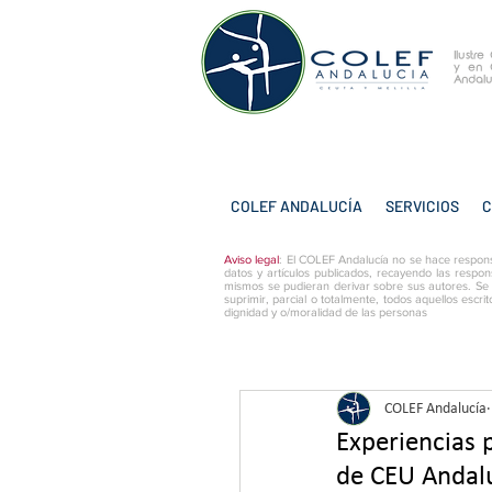
Ilustr
y
en 
Andalu
COLEF ANDALUCÍA
SERVICIOS
C
Aviso legal
: El COLEF Andalucía no se hace respons
datos y artículos publicados, recayendo las respon
mismos se pudieran derivar sobre sus autores. Se
suprimir, parcial o totalmente, todos aquellos escri
dignidad y o/moralidad de las personas
COLEF Andalucía
Experiencias 
de CEU Andal