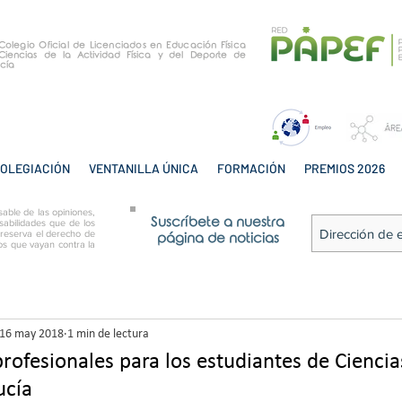
e Colegio Oficial de Licenciados en Educación Física
Ciencias de la Actividad Física y del Deporte de
cía
OLEGIACIÓN
VENTANILLA ÚNICA
FORMACIÓN
PREMIOS 2026
able de las opiniones,
Suscríbete a nuestra
sabilidades que de los
 reserva el derecho de
página de noticias
tos que vayan contra la
16 may 2018
1 min de lectura
profesionales para los estudiantes de Cienci
ucía