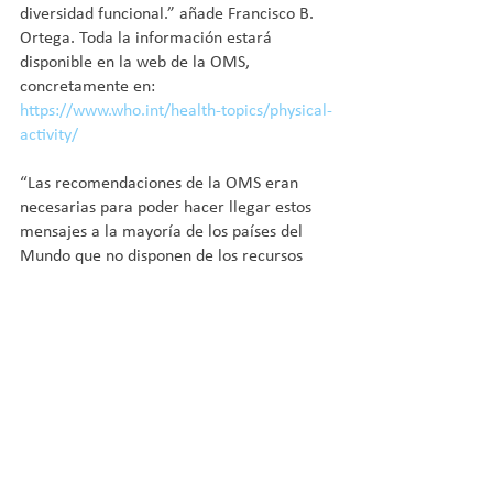
diversidad funcional.” añade Francisco B. 
Ortega. Toda la información estará 
disponible en la web de la OMS, 
concretamente en: 
https://www.who.int/health-topics/physical-
activity/
“Las recomendaciones de la OMS eran 
necesarias para poder hacer llegar estos 
mensajes a la mayoría de los países del 
Mundo que no disponen de los recursos 
necesarios y experiencia para llevar a 
cabo un proceso de elaboración de 
recomendaciones de estas características 
a nivel nacional en sus países”, afirma 
Ortega.